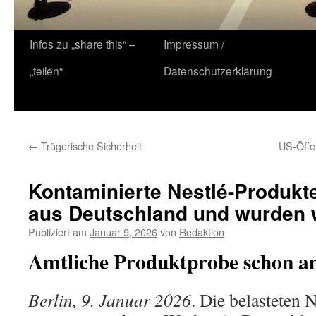
Zum
Infos zu „share this“ –
Impressum /
Inhalt
„teilen“
Datenschutzerklärung
springen
←
Trügerische Sicherheit
US-Öffe
Kontaminierte Nestlé-Produk
aus Deutschland und wurden w
Publiziert am
Januar 9, 2026
von
Redaktion
Amtliche Produktprobe schon a
Berlin, 9. Januar 2026
. Die belasteten