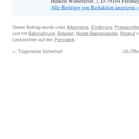
Hinken Wintererstr. 7, D-79104 Freibur
Alle Beiträge von Redaktion anzeigen
Dieser Beitrag wurde unter
Allgemeine
,
Ernährung
,
Pressemitte
und mit
Babynahrung
,
Belastet
,
Nestlé-Babyprodukte
,
Rückruf
v
Lesezeichen auf den
Permalink
.
←
Trügerische Sicherheit
US-Öffe