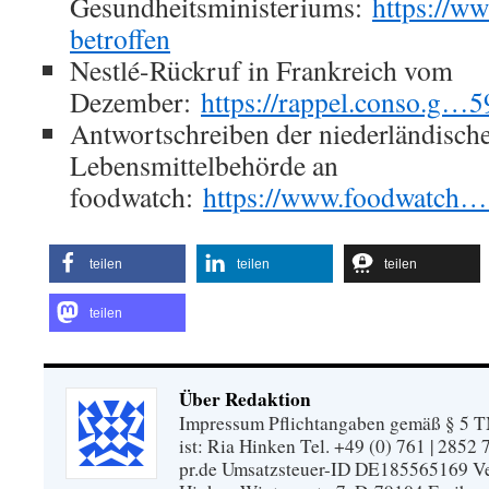
Gesundheitsministeriums:
https://w
betroffen
Nestlé-Rückruf in Frankreich vom
Dezember:
https://rappel.conso.g…5
Antwortschreiben der niederländisch
Lebensmittelbehörde an
foodwatch:
https://www.foodwatch…
teilen
teilen
teilen
teilen
Über Redaktion
Impressum Pflichtangaben gemäß § 5 TM
ist: Ria Hinken Tel. +49 (0) 761 | 2852
pr.de Umsatzsteuer-ID DE185565169 Vera