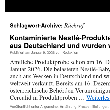
springen
Rückruf
Schlagwort-Archive:
Kontaminierte Nestlé-Produk
aus Deutschland und wurden w
Publiziert am
Januar 9, 2026
von
Redaktion
Amtliche Produktprobe schon am 16. De
Januar 2026. Die belasteten Nestlé-Ba
auch aus Werken in Deutschland und w
weltweit verkauft. Bereits am 16. Deze
österreichische Behörden Verunreinigu
Cereulid in Produktproben …
Weiterle
Veröffentlicht unter
Allgemeine
,
Ernährung
,
Pressemitteilungen