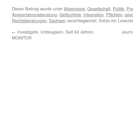
Dieser Beitrag wurde unter
Allgemeine
,
Gesellschaft
,
Politik
,
Pre
Asylverfahrensberatung
,
Geflüchtete
,
Integration
,
Pflichten
,
psyc
Rechtsberatungen
,
Sachsen
verschlagwortet. Setze ein Leseze
←
Investigativ. Unbeugsam. Seit 60 Jahren.
Journ
MONITOR