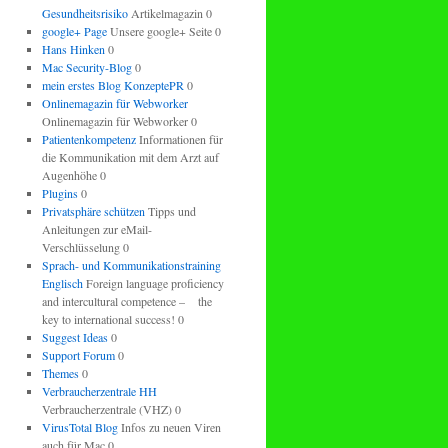
Gesundheitsrisiko
Artikelmagazin 0
google+ Page
Unsere google+ Seite 0
Hans Hinken
0
Mac Security-Blog
0
mein erstes Blog KonzeptePR
0
Onlinemagazin für Webworker
Onlinemagazin für Webworker 0
Patientenkompetenz
Informationen für
die Kommunikation mit dem Arzt auf
Augenhöhe 0
Plugins
0
Privatsphäre schützen
Tipps und
Anleitungen zur eMail-
Verschlüsselung 0
Sprach- und Kommunikationstraining
Englisch
Foreign language proficiency
and intercultural competence – the
key to international success! 0
Suggest Ideas
0
Support Forum
0
Themes
0
Verbraucherzentrale HH
Verbraucherzentrale (VHZ) 0
VirusTotal Blog
Infos zu neuen Viren
auch für Mac 0