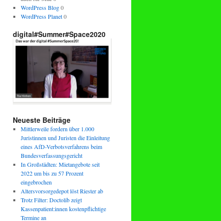
WordPress Blog
0
WordPress Planet
0
digital#Summer#Space2020
Neueste Beiträge
Mittlerweile fordern über 1.000
Juristinnen und Juristen die Einleitung
eines AfD-Verbotsverfahrens beim
Bundesverfassungsgericht
In Großstädten: Mietangebote seit
2022 um bis zu 57 Prozent
eingebrochen
Altersvorsorgedepot löst Riester ab
Trotz Filter: Doctolib zeigt
Kassenpatient:innen kostenpflichtige
Termine an