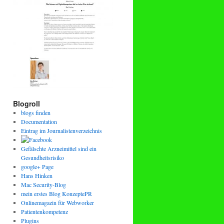
Blogroll
blogs finden
Documentation
Eintrag im Journalistenverzeichnis
Gefälschte Arzneimittel sind ein
Gesundheitsrisiko
google+ Page
Hans Hinken
Mac Security-Blog
mein erstes Blog KonzeptePR
Onlinemagazin für Webworker
Patientenkompetenz
Plugins