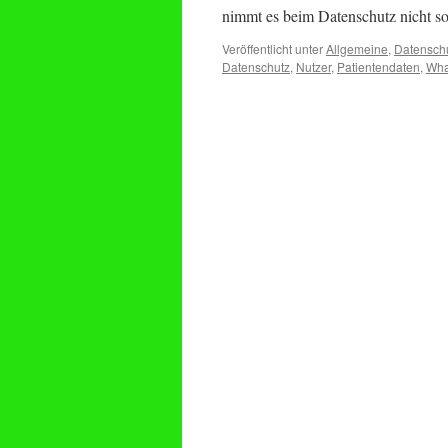
nimmt es beim Datenschutz nicht s
Veröffentlicht unter
Allgemeine
,
Datensch
Datenschutz
,
Nutzer
,
Patientendaten
,
Wha