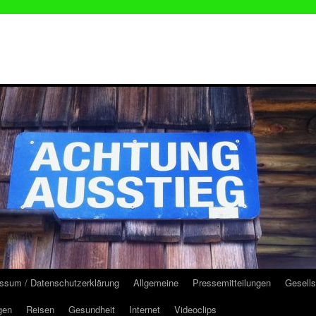
ssum / Datenschutzerklärung
Allgemeine
Pressemitteilungen
Gesells
gen
Reisen
Gesundheit
Internet
Videoclips