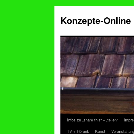
Konzepte-Online
Infos zu „share this“ – „teilen“
Impre
Zum
TV + Hörunk
Kunst
Veranstaltun
Inhalt