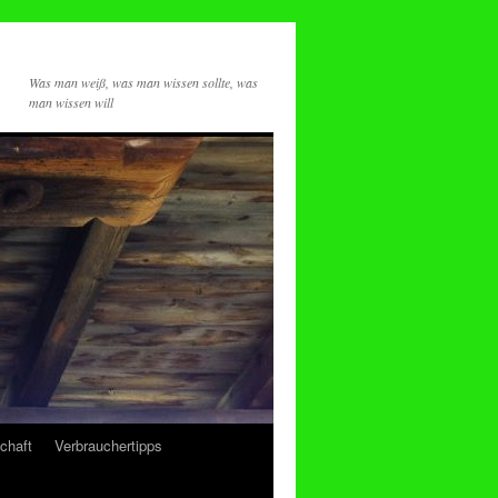
Was man weiß, was man wissen sollte, was
man wissen will
chaft
Verbrauchertipps