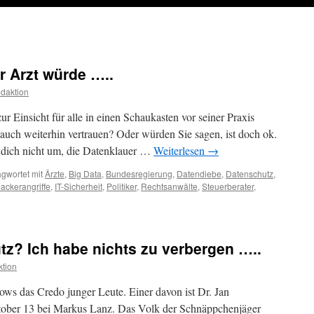
hr Arzt würde …..
daktion
r Einsicht für alle in einen Schaukasten vor seiner Praxis
 auch weiterhin vertrauen? Oder würden Sie sagen, ist doch ok.
 dich nicht um, die Datenklauer …
Weiterlesen
→
gwortet mit
Ärzte
,
Big Data
,
Bundesregierung
,
Datendiebe
,
Datenschutz
,
ackerangriffe
,
IT-Sicherheit
,
Politiker
,
Rechtsanwälte
,
Steuerberater
,
z? Ich habe nichts zu verbergen …..
tion
hows das Credo junger Leute. Einer davon ist Dr. Jan
ber 13 bei Markus Lanz. Das Volk der Schnäppchenjäger