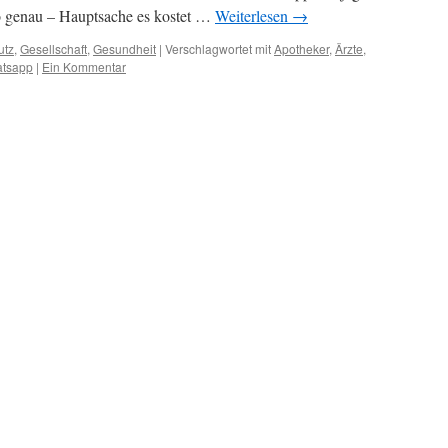
o genau – Hauptsache es kostet …
Weiterlesen
→
utz
,
Gesellschaft
,
Gesundheit
|
Verschlagwortet mit
Apotheker
,
Ärzte
,
tsapp
|
Ein Kommentar