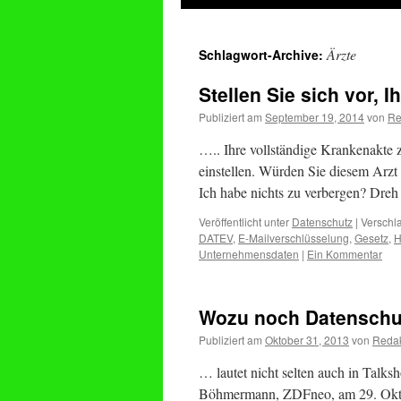
springen
Ärzte
Schlagwort-Archive:
Stellen Sie sich vor, I
Publiziert am
September 19, 2014
von
Re
….. Ihre vollständige Krankenakte zu
einstellen. Würden Sie diesem Arzt
Ich habe nichts zu verbergen? Dreh
Veröffentlicht unter
Datenschutz
|
Verschla
DATEV
,
E-Mailverschlüsselung
,
Gesetz
,
H
Unternehmensdaten
|
Ein Kommentar
Wozu noch Datenschut
Publiziert am
Oktober 31, 2013
von
Redak
… lautet nicht selten auch in Talks
Böhmermann, ZDFneo, am 29. Okto