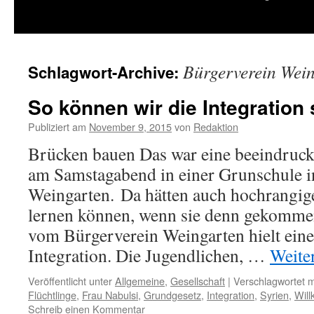
springen
Bürgerverein Wei
Schlagwort-Archive:
So können wir die Integration
Publiziert am
November 9, 2015
von
Redaktion
Brücken bauen Das war eine beeindruc
am Samstagabend in einer Grunschule i
Weingarten. Da hätten auch hochrangige
lernen können, wenn sie denn gekomme
vom Bürgerverein Weingarten hielt ein
Integration. Die Jugendlichen, …
Weite
Veröffentlicht unter
Allgemeine
,
Gesellschaft
|
Verschlagwortet m
Flüchtlinge
,
Frau Nabulsi
,
Grundgesetz
,
Integration
,
Syrien
,
Will
Schreib einen Kommentar