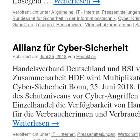
Lösegeld …
Weiterlesen
→
Veröffentlicht unter
Allgemeine
,
IT - Internet
,
Pressemitteilungen
Bundesamt für Sicherheit in der Informationstechnik
,
Cyber-Krim
GandCrab
,
Lösegeld
,
Ransomware
,
Virenschutzprogramme
|
Sc
Allianz für Cyber-Sicherheit
Publiziert am
Juni 25, 2018
von
Redaktion
Handelsverband Deutschland und BSI ve
Zusammenarbeit HDE wird Multiplikator
Cyber-Sicherheit Bonn, 25. Juni 2018.
des Schutzniveaus vor Cyber-Angriffen
Einzelhandel die Verfügbarkeit von Han
für die Verbraucherinnen und Verbrauc
Weiterlesen
→
Veröffentlicht unter
IT - Internet
,
Pressemitteilungen
,
Wirtschaft