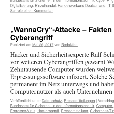
Bundesamt für Sicherheit in der Informationstechnik
,
Cyber-Angr
Digitalisierung
,
Einzelhandel
,
Handelsverband Deutschland
,
IT-S
Schreib einen Kommentar
„WannaCry“-Attacke – Fakten
Cyberangriff
Publiziert am
Mai 26, 2017
von
Redaktion
Hacker und Sicherheitsexperte Ralf Schm
vor weiteren Cyberangriffen gewarnt Was
Zehntausende Computer wurden weltwei
Erpressungssoftware infiziert. Solche
permanent im Netz unterwegs und habe
Computernutzer als auch Unternehme
Veröffentlicht unter
Datenschutz
,
Pressemitteilungen
|
Verschlag
Bundesamt für Sicherheit in der Informationstechnik
,
Computer-
Erpresser-Virus
,
Hackerangriff
,
Pressemitteilung
,
Sicherheits-Ti