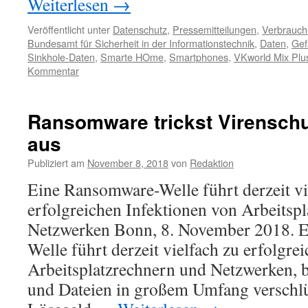
Weiterlesen
→
Veröffentlicht unter
Datenschutz
,
Pressemitteilungen
,
Verbrauch
Bundesamt für Sicherheit in der Informationstechnik
,
Daten
,
Gef
Sinkhole-Daten
,
Smarte HOme
,
Smartphones
,
VKworld Mix Plu
Kommentar
Ransomware trickst Virensc
aus
Publiziert am
November 8, 2018
von
Redaktion
Eine Ransomware-Welle führt derzeit vi
erfolgreichen Infektionen von Arbeitsp
Netzwerken Bonn, 8. November 2018. 
Welle führt derzeit vielfach zu erfolgre
Arbeitsplatzrechnern und Netzwerken, 
und Dateien in großem Umfang verschlü