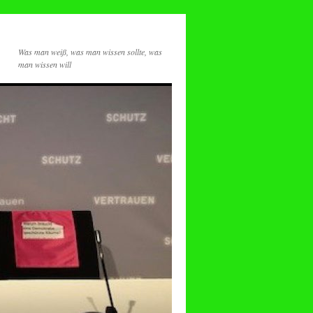
Was man weiß, was man wissen sollte, was
man wissen will