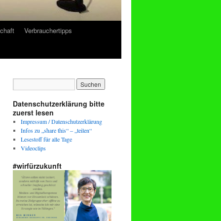
chaft
Verbrauchertipps
Datenschutzerklärung bitte
zuerst lesen
Impressum / Datenschutzerklärung
Infos zu „share this“ – „teilen“
Lesestoff für alle Tage
Videoclips
#wirfürzukunft