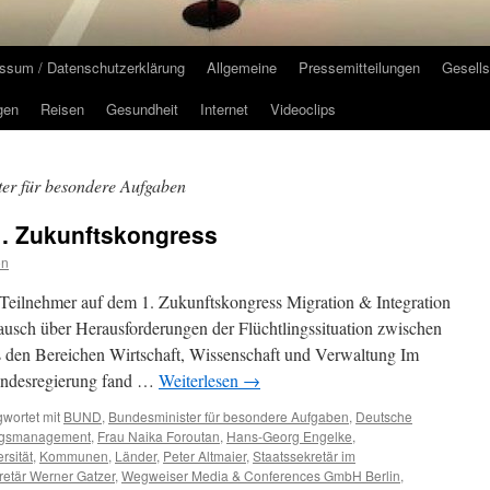
ssum / Datenschutzerklärung
Allgemeine
Pressemitteilungen
Gesells
gen
Reisen
Gesundheit
Internet
Videoclips
er für besondere Aufgaben
. Zukunftskongress
on
Teilnehmer auf dem 1. Zukunftskongress Migration & Integration
ausch über Herausforderungen der Flüchtlingssituation zwischen
us den Bereichen Wirtschaft, Wissenschaft und Verwaltung Im
Bundesregierung fand …
Weiterlesen
→
wortet mit
BUND
,
Bundesminister für besondere Aufgaben
,
Deutsche
ingsmanagement
,
Frau Naika Foroutan
,
Hans-Georg Engelke
,
rsität
,
Kommunen
,
Länder
,
Peter Altmaier
,
Staatssekretär im
retär Werner Gatzer
,
Wegweiser Media & Conferences GmbH Berlin
,