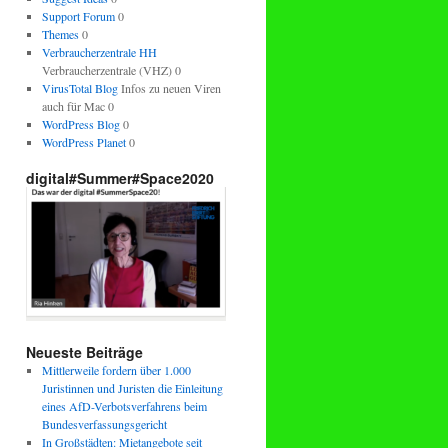
Support Forum
0
Themes
0
Verbraucherzentrale HH
Verbraucherzentrale (VHZ) 0
VirusTotal Blog
Infos zu neuen Viren
auch für Mac 0
WordPress Blog
0
WordPress Planet
0
digital#Summer#Space2020
Neueste Beiträge
Mittlerweile fordern über 1.000
Juristinnen und Juristen die Einleitung
eines AfD-Verbotsverfahrens beim
Bundesverfassungsgericht
In Großstädten: Mietangebote seit