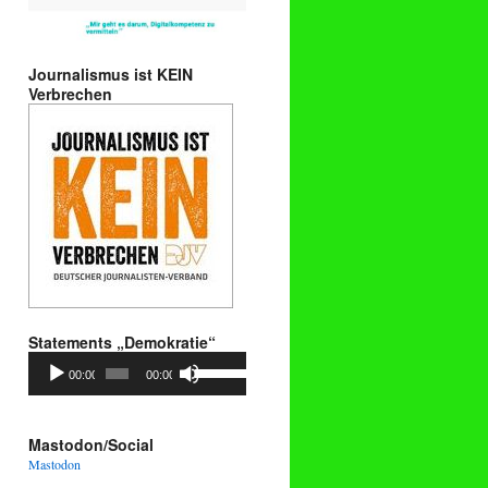
Journalismus ist KEIN
Verbrechen
Statements „Demokratie“
Audio-
Pfeiltasten
00:00
00:00
Player
Hoch/Runter
benutzen,
um
die
Mastodon/Social
Lautstärke
Mastodon
zu