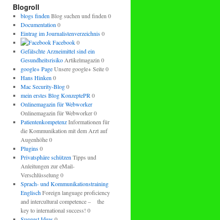
regeln.
Blogroll
blogs finden
Blog suchen und finden 0
Documentation
0
Eintrag im Journalistenverzeichnis
0
Facebook
0
Gefälschte Arzneimittel sind ein
Gesundheitsrisiko
Artikelmagazin 0
google+ Page
Unsere google+ Seite 0
Hans Hinken
0
Mac Security-Blog
0
mein erstes Blog KonzeptePR
0
Onlinemagazin für Webworker
Onlinemagazin für Webworker 0
Patientenkompetenz
Informationen für
die Kommunikation mit dem Arzt auf
Augenhöhe 0
Plugins
0
Privatsphäre schützen
Tipps und
Anleitungen zur eMail-
Verschlüsselung 0
Sprach- und Kommunikationstraining
Englisch
Foreign language proficiency
and intercultural competence – the
key to international success! 0
Suggest Ideas
0