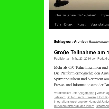
Infos zu „share this“ – „teilen“
Impre
Zum
TV + Hörunk
Kunst
Veranstaltun
Inhalt
springen
Bundesminist
Schlagwort-Archive:
Große Teilnahme am 1
Publiziert am
März 23, 2016
von
Redakti
Mehr als 650 Teilnehmerinnen und 
Die Plattform ermöglichte den Aust
Spitzenpolitikern und Vertretern a
Presse- und Informationsamt der 
Veröffentlicht unter
Allgemeine
|
Verschlag
Telekom
,
Dr. h.c. Frank J. Weise
,
Flüchtl
Integrationsforschung der Humboldt Unive
Bundesministerium des Innern
,
Staatssek