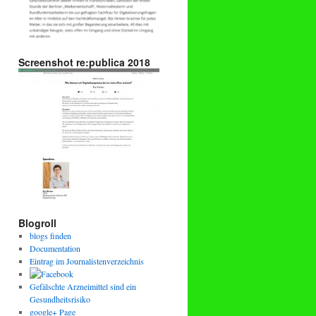
Screenshot re:publica 2018
Blogroll
blogs finden
Documentation
Eintrag im Journalistenverzeichnis
Gefälschte Arzneimittel sind ein
Gesundheitsrisiko
google+ Page