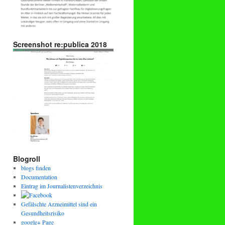
Screenshot re:publica 2018
Blogroll
blogs finden
Documentation
Eintrag im Journalistenverzeichnis
Gefälschte Arzneimittel sind ein
Gesundheitsrisiko
google+ Page