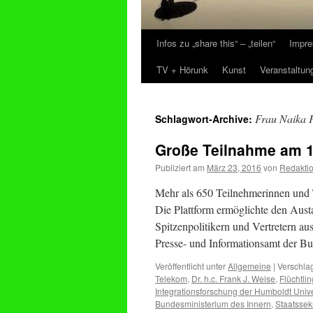
Infos zu „share this“ – „teilen“
Impre
Zum
TV + Hörunk
Kunst
Veranstaltun
Inhalt
springen
Frau Naika 
Schlagwort-Archive:
Große Teilnahme am 1
Publiziert am
März 23, 2016
von
Redakti
Mehr als 650 Teilnehmerinnen und 
Die Plattform ermöglichte den Aust
Spitzenpolitikern und Vertretern a
Presse- und Informationsamt der 
Veröffentlicht unter
Allgemeine
|
Verschlag
Telekom
,
Dr. h.c. Frank J. Weise
,
Flüchtl
Integrationsforschung der Humboldt Unive
Bundesministerium des Innern
,
Staatssek