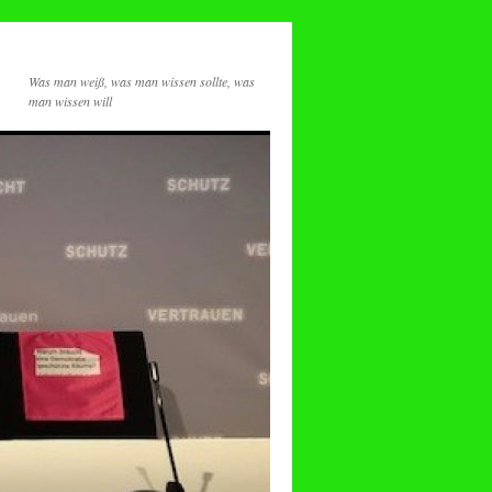
Was man weiß, was man wissen sollte, was
man wissen will