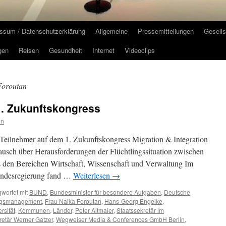
ssum / Datenschutzerklärung
Allgemeine
Pressemitteilungen
Gesells
gen
Reisen
Gesundheit
Internet
Videoclips
Foroutan
. Zukunftskongress
on
Teilnehmer auf dem 1. Zukunftskongress Migration & Integration
ausch über Herausforderungen der Flüchtlingssituation zwischen
us den Bereichen Wirtschaft, Wissenschaft und Verwaltung Im
Bundesregierung fand …
Weiterlesen
→
wortet mit
BUND
,
Bundesminister für besondere Aufgaben
,
Deutsche
ingsmanagement
,
Frau Naika Foroutan
,
Hans-Georg Engelke
,
rsität
,
Kommunen
,
Länder
,
Peter Altmaier
,
Staatssekretär im
retär Werner Gatzer
,
Wegweiser Media & Conferences GmbH Berlin
,