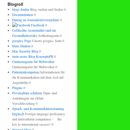
regeln.
Blogroll
blogs finden
Blog suchen und finden 0
Documentation
0
Eintrag im Journalistenverzeichnis
0
Facebook
0
Gefälschte Arzneimittel sind ein
Gesundheitsrisiko
Artikelmagazin 0
google+ Page
Unsere google+ Seite 0
Hans Hinken
0
Mac Security-Blog
0
mein erstes Blog KonzeptePR
0
Onlinemagazin für Webworker
Onlinemagazin für Webworker 0
Patientenkompetenz
Informationen für
die Kommunikation mit dem Arzt auf
Augenhöhe 0
Plugins
0
Privatsphäre schützen
Tipps und
Anleitungen zur eMail-
Verschlüsselung 0
Sprach- und Kommunikationstraining
Englisch
Foreign language proficiency
and intercultural competence – the
key to international success! 0
Suggest Ideas
0