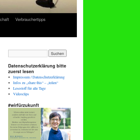
chaft
Verbrauchertipps
Datenschutzerklärung bitte
zuerst lesen
Impressum / Datenschutzerklärung
Infos zu „share this“ – „teilen“
Lesestoff für alle Tage
Videoclips
#wirfürzukunft