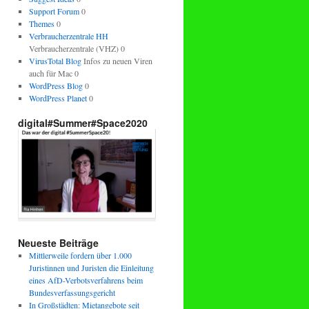
Support Forum
0
Themes
0
Verbraucherzentrale HH
Verbraucherzentrale (VHZ) 0
VirusTotal Blog
Infos zu neuen Viren
auch für Mac 0
WordPress Blog
0
WordPress Planet
0
digital#Summer#Space2020
Neueste Beiträge
Mittlerweile fordern über 1.000
Juristinnen und Juristen die Einleitung
eines AfD-Verbotsverfahrens beim
Bundesverfassungsgericht
In Großstädten: Mietangebote seit