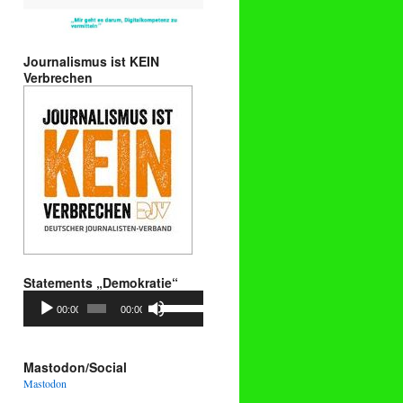
Journalismus ist KEIN
Verbrechen
Statements „Demokratie“
Audio-
Pfeiltasten
00:00
00:00
Player
Hoch/Runter
benutzen,
um
die
Mastodon/Social
Lautstärke
Mastodon
zu