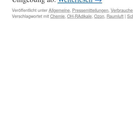
Veröffentlicht unter
Allgemeine
,
Pressemitteilungen
,
Verbraucher
Verschlagwortet mit
Chemie
,
OH-RAdikale
,
Ozon
,
Raumluft
|
Sc