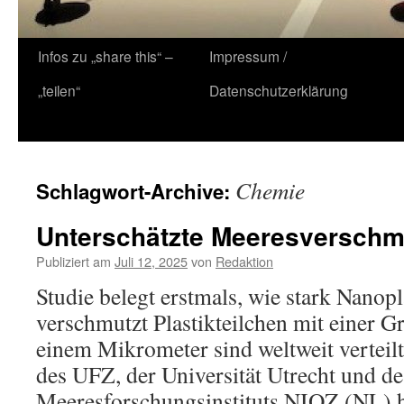
Zum
Infos zu „share this“ –
Impressum /
Inhalt
„teilen“
Datenschutzerklärung
springen
Chemie
Schlagwort-Archive:
Unterschätzte Meeresverschm
Publiziert am
Juli 12, 2025
von
Redaktion
Studie belegt erstmals, wie stark Nanopl
verschmutzt Plastikteilchen mit einer G
einem Mikrometer sind weltweit verteil
des UFZ, der Universität Utrecht und de
Meeresforschungsinstituts NIOZ (NL) ha