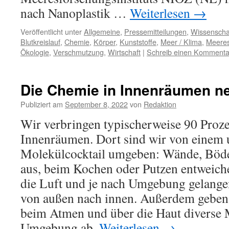
nach Nanoplastik …
Weiterlesen
→
Veröffentlicht unter
Allgemeine
,
Pressemitteilungen
,
Wissenscha
Blutkreislauf
,
Chemie
,
Körper
,
Kunststoffe
,
Meer / Klima
,
Meeres
Ökologie
,
Verschmutzung
,
Wirtschaft
|
Schreib einen Kommenta
Die Chemie in Innenräumen n
Publiziert am
September 8, 2022
von
Redaktion
Wir verbringen typischerweise 90 Prozen
Innenräumen. Dort sind wir von einem 
Molekülcocktail umgeben: Wände, Böd
aus, beim Kochen oder Putzen entweiche
die Luft und je nach Umgebung gelange
von außen nach innen. Außerdem geben 
beim Atmen und über die Haut diverse 
Umgebung ab.
Weiterlesen
→