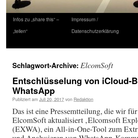
Zum
Infos zu „share this“ –
Impressum /
Inhalt
„teilen“
Datenschutzerklärung
springen
ElcomSoft
Schlagwort-Archive:
Entschlüsselung von iCloud-
WhatsApp
Publiziert am
Juli 20, 2017
von
Redaktion
Das ist eine Pressemtteilung, die wir für
ElcomSoft aktualisiert ‚Elcomsoft Exp
(EXWA), ein All-in-One-Tool zum Extra
und Analysieren von WhatsApp-Kommun