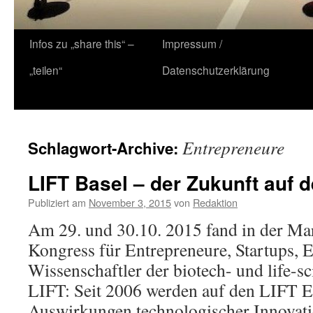
Zum
Infos zu „share this“ –
Impressum /
Inhalt
„teilen“
Datenschutzerklärung
springen
Entrepreneure
Schlagwort-Archive:
LIFT Basel – der Zukunft auf 
Publiziert am
November 3, 2015
von
Redaktion
Am 29. und 30.10. 2015 fand in der Mar
Kongress für Entrepreneure, Startups, E
Wissenschaftler der biotech- und life-sc
LIFT: Seit 2006 werden auf den LIFT E
Auswirkungen technologischer Innovat