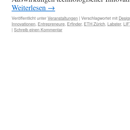
Weiterlesen
→
Veröffentlicht unter
Veranstaltungen
|
Verschlagwortet mit
Design
Innovationen
,
Entrepreneure
,
Erfinder
,
ETH Zürich
,
Labster
,
LIF
|
Schreib einen Kommentar