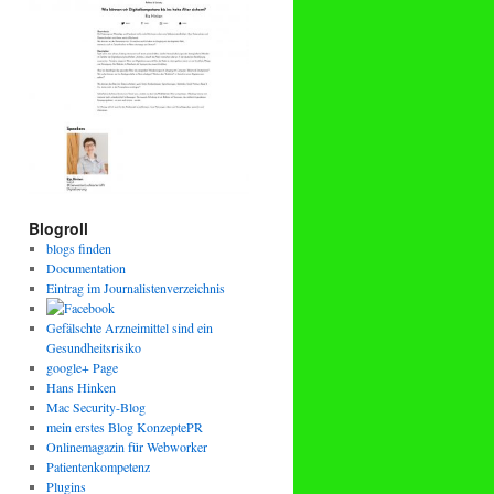
Blogroll
blogs finden
Documentation
Eintrag im Journalistenverzeichnis
Gefälschte Arzneimittel sind ein
Gesundheitsrisiko
google+ Page
Hans Hinken
Mac Security-Blog
mein erstes Blog KonzeptePR
Onlinemagazin für Webworker
Patientenkompetenz
Plugins