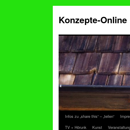
Konzepte-Online
Infos zu „share this“ – „teilen“
Impre
Zum
TV + Hörunk
Kunst
Veranstaltun
Inhalt