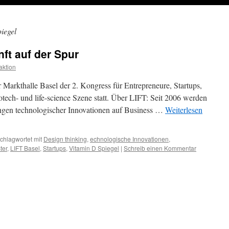
iegel
ft auf der Spur
ktion
 Markthalle Basel der 2. Kongress für Entrepreneure, Startups,
otech- und life-science Szene statt. Über LIFT: Seit 2006 werden
ngen technologischer Innovationen auf Business …
Weiterlesen
chlagwortet mit
Design thinking
,
echnologische Innovationen
,
ter
,
LIFT Basel
,
Startups
,
Vitamin D Spiegel
|
Schreib einen Kommentar