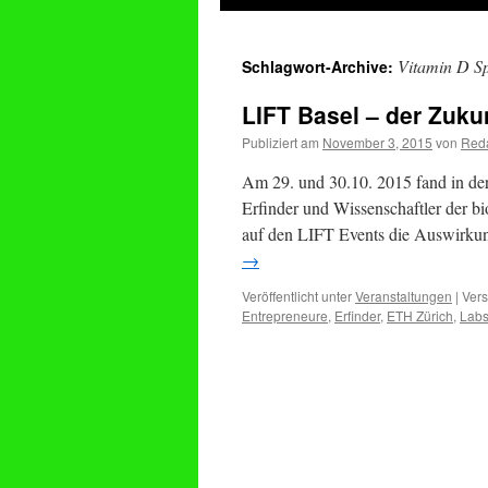
springen
Vitamin D Sp
Schlagwort-Archive:
LIFT Basel – der Zukun
Publiziert am
November 3, 2015
von
Reda
Am 29. und 30.10. 2015 fand in der
Erfinder und Wissenschaftler der bi
auf den LIFT Events die Auswirku
→
Veröffentlicht unter
Veranstaltungen
|
Vers
Entrepreneure
,
Erfinder
,
ETH Zürich
,
Labs