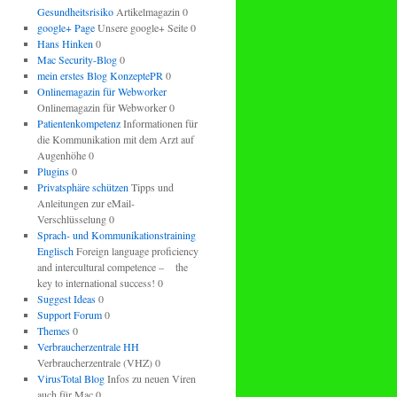
Gesundheitsrisiko
Artikelmagazin 0
google+ Page
Unsere google+ Seite 0
Hans Hinken
0
Mac Security-Blog
0
mein erstes Blog KonzeptePR
0
Onlinemagazin für Webworker
Onlinemagazin für Webworker 0
Patientenkompetenz
Informationen für
die Kommunikation mit dem Arzt auf
Augenhöhe 0
Plugins
0
Privatsphäre schützen
Tipps und
Anleitungen zur eMail-
Verschlüsselung 0
Sprach- und Kommunikationstraining
Englisch
Foreign language proficiency
and intercultural competence – the
key to international success! 0
Suggest Ideas
0
Support Forum
0
Themes
0
Verbraucherzentrale HH
Verbraucherzentrale (VHZ) 0
VirusTotal Blog
Infos zu neuen Viren
auch für Mac 0