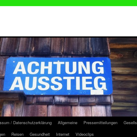
ssum / Datenschutzerklärung
Allgemeine
Pressemitteilungen
Gesells
gen
Reisen
Gesundheit
Internet
Videoclips