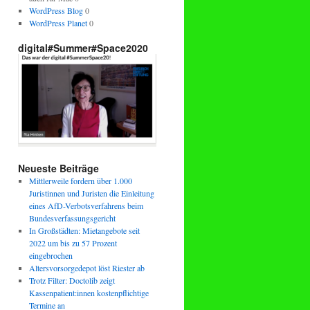
WordPress Blog
0
WordPress Planet
0
digital#Summer#Space2020
Neueste Beiträge
Mittlerweile fordern über 1.000
Juristinnen und Juristen die Einleitung
eines AfD-Verbotsverfahrens beim
Bundesverfassungsgericht
In Großstädten: Mietangebote seit
2022 um bis zu 57 Prozent
eingebrochen
Altersvorsorgedepot löst Riester ab
Trotz Filter: Doctolib zeigt
Kassenpatient:innen kostenpflichtige
Termine an