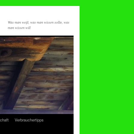
Was man weiß, was man wissen sollte, was
man wissen will
chaft
Verbrauchertipps