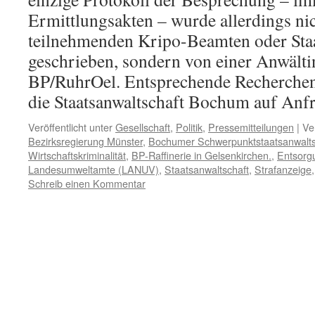
Ermittlungsakten – wurde allerdings ni
teilnehmenden Kripo-Beamten oder Sta
geschrieben, sondern von einer Anwälti
BP/RuhrOel. Entsprechende Recherchen
die Staatsanwaltschaft Bochum auf Anf
Veröffentlicht unter
Gesellschaft
,
Politik
,
Pressemitteilungen
|
Ve
Bezirksregierung Münster
,
Bochumer Schwerpunktstaatsanwalts
Wirtschaftskriminalität
,
BP-Raffinerie in Gelsenkirchen.
,
Entsorgu
Landesumweltamte (LANUV)
,
Staatsanwaltschaft
,
Strafanzeige
Schreib einen Kommentar