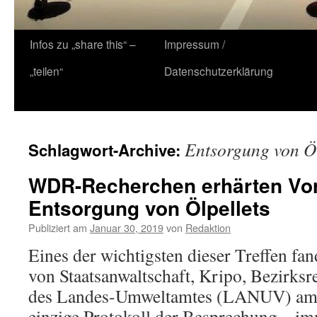
Zum
Infos zu „share this“ –
Impressum /
Inhalt
„teilen“
Datenschutzerklärung
springen
Entsorgung von Öl
Schlagwort-Archive:
WDR-Recherchen erhärten Vorw
Entsorgung von Ölpellets
Publiziert am
Januar 30, 2019
von
Redaktion
Eines der wichtigsten dieser Treffen fan
von Staatsanwaltschaft, Kripo, Bezirks
des Landes-Umweltamtes (LANUV) am 1
einzige Protokoll der Besprechung – im