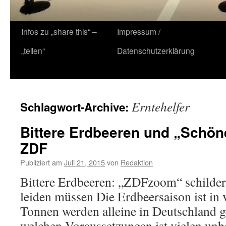
Zum
Infos zu „share this“ –
Impressum /
Inhalt
„teilen“
Datenschutzerklärung
springen
Erntehelfer
Schlagwort-Archive:
Bittere Erdbeeren und „Schöne
ZDF
Publiziert am
Juli 21, 2015
von
Redaktion
Bittere Erdbeeren: „ZDFzoom“ schildert
leiden müssen Die Erdbeersaison ist in
Tonnen werden alleine in Deutschland g
welchen Voraussetzungen ist vielen u