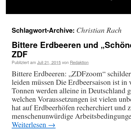
springen
Christian Rach
Schlagwort-Archive:
Bittere Erdbeeren und „Schöne
ZDF
Publiziert am
Juli 21, 2015
von
Redaktion
Bittere Erdbeeren: „ZDFzoom“ schildert
leiden müssen Die Erdbeersaison ist in
Tonnen werden alleine in Deutschland g
welchen Voraussetzungen ist vielen u
hat auf Erdbeerhöfen recherchiert und 
menschenunwürdige Arbeitsbedingung
Weiterlesen
→