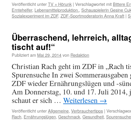
Veröffentlicht unter
TV + Hörunk
|
Verschlagwortet mit
Bittere E
Erntehelfer
,
Lebensmittelproduktion.
,
Schauspielerin Gesine Cu
Sozialexperiment im ZDF
,
ZDF-Sportmoderatorin Anna Kraft
|
S
Überraschend, lehrreich, allt
tischt auf!“
Publiziert am
Mai 29, 2014
von
Redaktion
Christian Rach geht im ZDF in „Rach ti
Spurensuche In zwei Sommerausgaben g
ZDF wieder Ernährungslügen und -sün
Am Donnerstag, 10. und 17. Juli 2014, 
schaut er sich …
Weiterlesen
→
Veröffentlicht unter
Allgemeine
,
Verbrauchertipps
|
Verschlagwor
Rach
,
Ernährungslügen
,
Geschmack
,
Gesundheit
,
Spurensuche