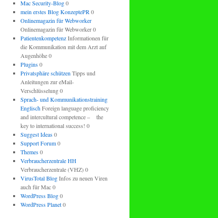
Mac Security-Blog
0
mein erstes Blog KonzeptePR
0
Onlinemagazin für Webworker
Onlinemagazin für Webworker 0
Patientenkompetenz
Informationen für
die Kommunikation mit dem Arzt auf
Augenhöhe 0
Plugins
0
Privatsphäre schützen
Tipps und
Anleitungen zur eMail-
Verschlüsselung 0
Sprach- und Kommunikationstraining
Englisch
Foreign language proficiency
and intercultural competence – the
key to international success! 0
Suggest Ideas
0
Support Forum
0
Themes
0
Verbraucherzentrale HH
Verbraucherzentrale (VHZ) 0
VirusTotal Blog
Infos zu neuen Viren
auch für Mac 0
WordPress Blog
0
WordPress Planet
0