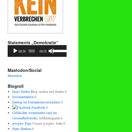
Statements „Demokratie“
Audio-
Pfeiltasten
00:00
00:00
Player
Hoch/Runter
benutzen,
um
die
Mastodon/Social
Lautstärke
Mastodon
zu
regeln.
Blogroll
blogs finden
Blog suchen und finden 0
Documentation
0
Eintrag im Journalistenverzeichnis
0
Facebook
0
Gefälschte Arzneimittel sind ein
Gesundheitsrisiko
Artikelmagazin 0
google+ Page
Unsere google+ Seite 0
Hans Hinken
0