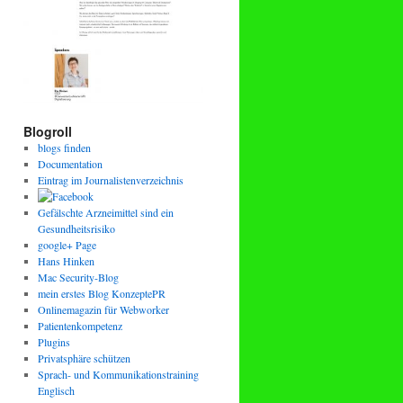
Blogroll
blogs finden
Documentation
Eintrag im Journalistenverzeichnis
Gefälschte Arzneimittel sind ein
Gesundheitsrisiko
google+ Page
Hans Hinken
Mac Security-Blog
mein erstes Blog KonzeptePR
Onlinemagazin für Webworker
Patientenkompetenz
Plugins
Privatsphäre schützen
Sprach- und Kommunikationstraining
Englisch