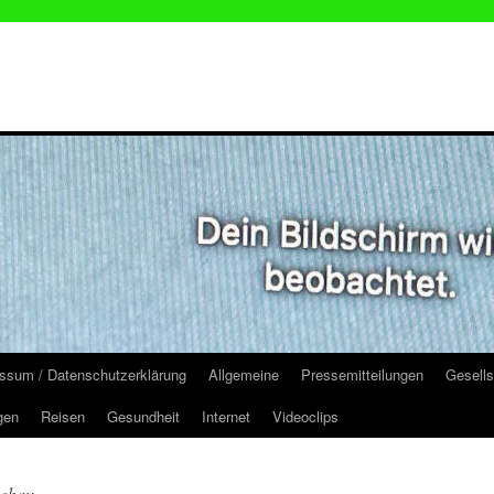
ssum / Datenschutzerklärung
Allgemeine
Pressemitteilungen
Gesells
gen
Reisen
Gesundheit
Internet
Videoclips
schau