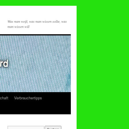
Was man weiß, was man wissen sollte, was
man wissen will
chaft
Verbrauchertipps