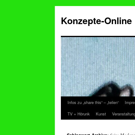
Konzepte-Online
Infos zu „share this“ – „teilen“
Impre
Zum
TV + Hörunk
Kunst
Veranstaltun
Inhalt
springen
faire Moden