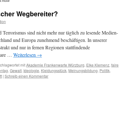
ischer Wegbereiter?
tion
d Terrorismus sind nicht mehr nur täglich zu lesende Medien-
schland und Europa zunehmend beschäftigen. In unserer
rakt und nur in fernen Regionen stattfindende
bare …
Weiterlesen
→
chlagwortet mit
Akademie Frankenwarte Würzburg
,
Elke Klemenz
,
faire
entag
,
Gewalt
,
Ideologie
,
Kleidungsstück
,
Meinungsbildung
,
Politik
,
ft
|
Schreib einen Kommentar