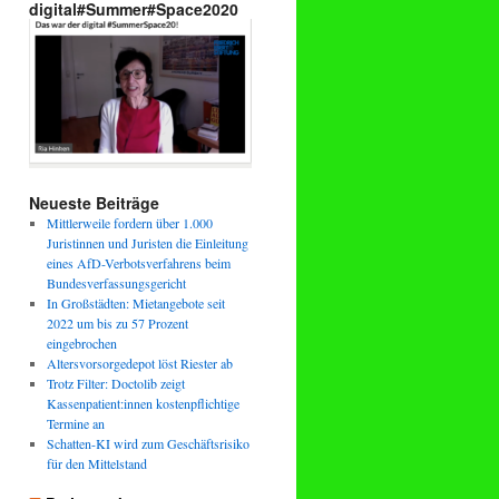
digital#Summer#Space2020
Neueste Beiträge
Mittlerweile fordern über 1.000
Juristinnen und Juristen die Einleitung
eines AfD-Verbotsverfahrens beim
Bundesverfassungsgericht
In Großstädten: Mietangebote seit
2022 um bis zu 57 Prozent
eingebrochen
Altersvorsorgedepot löst Riester ab
Trotz Filter: Doctolib zeigt
Kassenpatient:innen kostenpflichtige
Termine an
Schatten-KI wird zum Geschäftsrisiko
für den Mittelstand