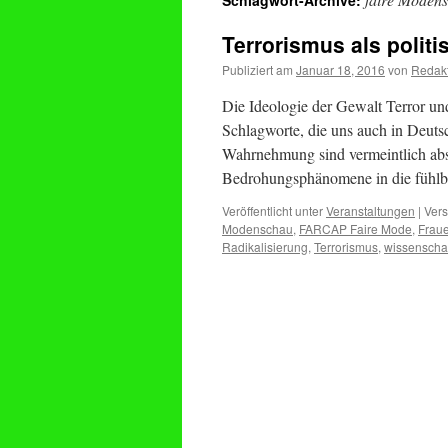
Schlagwort-Archive:
Terrorismus als polit
Publiziert am
Januar 18, 2016
von
Redak
Die Ideologie der Gewalt Terror un
Schlagworte, die uns auch in Deut
Wahrnehmung sind vermeintlich abst
Bedrohungsphänomene in die fühl
Veröffentlicht unter
Veranstaltungen
|
Vers
Modenschau
,
FARCAP Faire Mode
,
Frau
Radikalisierung
,
Terrorismus
,
wissenscha