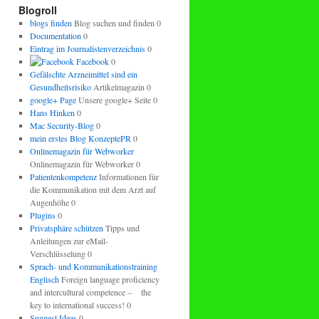
regeln.
Blogroll
blogs finden
Blog suchen und finden 0
Documentation
0
Eintrag im Journalistenverzeichnis
0
Facebook
0
Gefälschte Arzneimittel sind ein
Gesundheitsrisiko
Artikelmagazin 0
google+ Page
Unsere google+ Seite 0
Hans Hinken
0
Mac Security-Blog
0
mein erstes Blog KonzeptePR
0
Onlinemagazin für Webworker
Onlinemagazin für Webworker 0
Patientenkompetenz
Informationen für
die Kommunikation mit dem Arzt auf
Augenhöhe 0
Plugins
0
Privatsphäre schützen
Tipps und
Anleitungen zur eMail-
Verschlüsselung 0
Sprach- und Kommunikationstraining
Englisch
Foreign language proficiency
and intercultural competence – the
key to international success! 0
Suggest Ideas
0