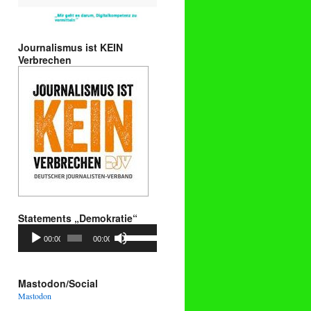
Journalismus ist KEIN
Verbrechen
Statements „Demokratie“
Audio-
Pfeiltasten
00:00
00:00
Player
Hoch/Runter
benutzen,
um
die
Mastodon/Social
Lautstärke
Mastodon
zu