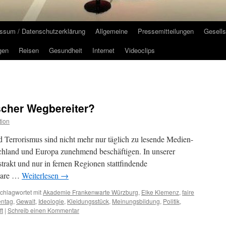
ssum / Datenschutzerklärung
Allgemeine
Pressemitteilungen
Gesells
gen
Reisen
Gesundheit
Internet
Videoclips
ischer Wegbereiter?
tion
d Terrorismus sind nicht mehr nur täglich zu lesende Medien-
schland und Europa zunehmend beschäftigen. In unserer
rakt und nur in fernen Regionen stattfindende
bare …
Weiterlesen
→
chlagwortet mit
Akademie Frankenwarte Würzburg
,
Elke Klemenz
,
faire
entag
,
Gewalt
,
Ideologie
,
Kleidungsstück
,
Meinungsbildung
,
Politik
,
ft
|
Schreib einen Kommentar