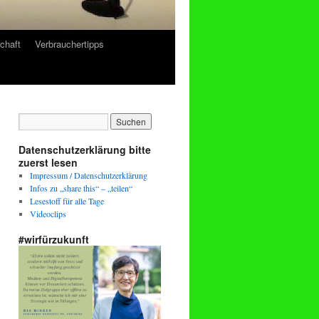
chaft
Verbrauchertipps
Datenschutzerklärung bitte
zuerst lesen
Impressum / Datenschutzerklärung
Infos zu „share this“ – „teilen“
Lesestoff für alle Tage
Videoclips
#wirfürzukunft