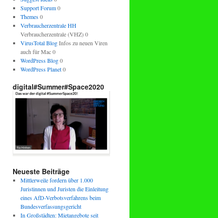
Support Forum
0
Themes
0
Verbraucherzentrale HH
Verbraucherzentrale (VHZ) 0
VirusTotal Blog
Infos zu neuen Viren
auch für Mac 0
WordPress Blog
0
WordPress Planet
0
digital#Summer#Space2020
Neueste Beiträge
Mittlerweile fordern über 1.000
Juristinnen und Juristen die Einleitung
eines AfD-Verbotsverfahrens beim
Bundesverfassungsgericht
In Großstädten: Mietangebote seit