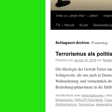
Infos zu „share this“ – „teilen“
Impre
Zum
TV + Hörunk
Kunst
Veranstaltun
Inhalt
springen
Frauentag
Schlagwort-Archive:
Terrorismus als polit
Publiziert am
Januar 18, 2016
von
Redak
Die Ideologie der Gewalt Terror un
Schlagworte, die uns auch in Deut
Wahrnehmung sind vermeintlich abst
Bedrohungsphänomene in die fühl
Veröffentlicht unter
Veranstaltungen
|
Vers
Modenschau
,
FARCAP Faire Mode
,
Frau
Radikalisierung
,
Terrorismus
,
wissenscha