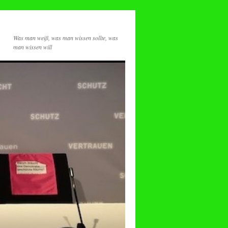
Was man weiß, was man wissen sollte, was
man wissen will