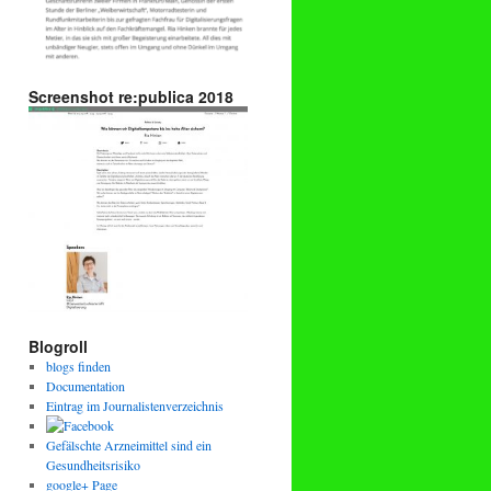
Screenshot re:publica 2018
Blogroll
blogs finden
Documentation
Eintrag im Journalistenverzeichnis
Gefälschte Arzneimittel sind ein
Gesundheitsrisiko
google+ Page