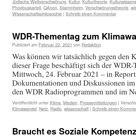
Jüdische Weltverschwörung
,
Kultur
,
Kulturtheorie
,
Kulturwissens
Phoebuskartell
,
QAnon
,
Stammheim
,
Verschwörungstheorie
,
wi
Wissenschaftsphilosophie
|
Schreib einen Kommentar
WDR-Thementag zum Klimawa
Publiziert am
Februar 22, 2021
von
Redaktion
Was können wir tatsächlich gegen den 
dieser Frage beschäftigt sich der WDR
Mittwoch, 24. Februar 2021 – in Report
Dokumentationen und Diskussionen im
den WDR Radioprogrammen und im Ne
Veröffentlicht unter
Klima
,
Medien
,
Pressemitteilungen
|
Verschl
Klimawandel
,
Netz
,
Radio
,
wissenschaft
|
Schreib einen Komme
Braucht es Soziale Kompetenz 