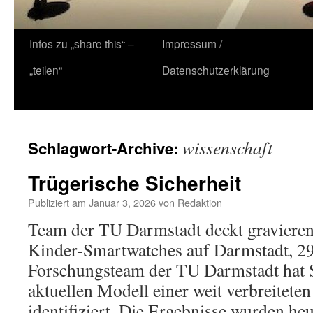
Zum
Infos zu „share this“ –
Impressum /
Inhalt
„teilen“
Datenschutzerklärung
springen
wissenschaft
Schlagwort-Archive:
Trügerische Sicherheit
Publiziert am
Januar 3, 2026
von
Redaktion
Team der TU Darmstadt deckt gravieren
Kinder-Smartwatches auf Darmstadt, 2
Forschungsteam der TU Darmstadt hat S
aktuellen Modell einer weit verbreitet
identifiziert. Die Ergebnisse wurden h