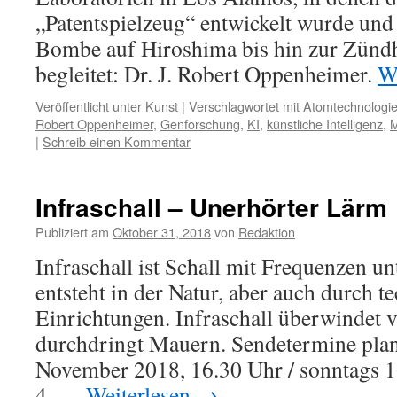
„Patentspielzeug“ entwickelt wurde und
Bombe auf Hiroshima bis hin zur Zündh
begleitet: Dr. J. Robert Oppenheimer.
W
Veröffentlicht unter
Kunst
|
Verschlagwortet mit
Atomtechnologi
Robert Oppenheimer
,
Genforschung
,
KI
,
künstliche Intelligenz
,
M
|
Schreib einen Kommentar
Infraschall – Unerhörter Lärm
Publiziert am
Oktober 31, 2018
von
Redaktion
Infraschall ist Schall mit Frequenzen un
entsteht in der Natur, aber auch durch t
Einrichtungen. Infraschall überwindet v
durchdringt Mauern. Sendetermine plane
November 2018, 16.30 Uhr / sonntags 
4. …
Weiterlesen
→