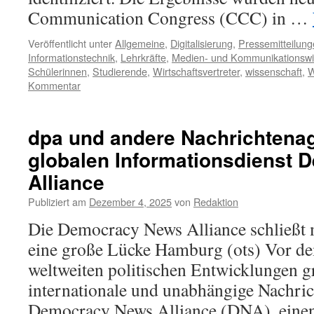
Communication Congress (CCC) in …
Veröffentlicht unter
Allgemeine
,
Digitalisierung
,
Pressemitteilun
Informationstechnik
,
Lehrkräfte
,
Medien- und Kommunikationswi
Schülerinnen
,
Studierende
,
Wirtschaftsvertreter
,
wissenschaft
,
W
Kommentar
dpa und andere Nachrichtenag
globalen Informationsdienst
Alliance
Publiziert am
Dezember 4, 2025
von
Redaktion
Die Democracy News Alliance schließt 
eine große Lücke Hamburg (ots) Vor d
weltweiten politischen Entwicklungen 
internationale und unabhängige Nachric
Democracy News Alliance (DNA), eine