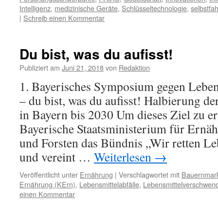
Intelligenz
,
medizinische Geräte
,
Schlüsseltechnologie
,
selbstfa
|
Schreib einen Kommentar
Du bist, was du aufisst!
Publiziert am
Juni 21, 2018
von
Redaktion
1. Bayerisches Symposium gegen Lebe
– du bist, was du aufisst! Halbierung de
in Bayern bis 2030 Um dieses Ziel zu er
Bayerische Staatsministerium für Ernä
und Forsten das Bündnis „Wir retten Le
und vereint …
Weiterlesen
→
Veröffentlicht unter
Ernährung
|
Verschlagwortet mit
Bauernmar
Ernährung (KErn)
,
Lebensmittelabfälle
,
Lebensmittelverschwen
einen Kommentar