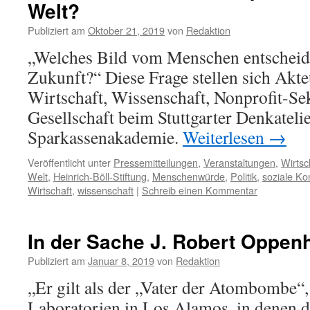
Welt?
Publiziert am
Oktober 21, 2019
von
Redaktion
„Welches Bild vom Menschen entscheidet
Zukunft?“ Diese Frage stellen sich Akteu
Wirtschaft, Wissenschaft, Nonprofit-Se
Gesellschaft beim Stuttgarter Denkatelie
Sparkassenakademie.
Weiterlesen
→
Veröffentlicht unter
Pressemitteilungen
,
Veranstaltungen
,
Wirtsc
Welt
,
Heinrich-Böll-Stiftung
,
Menschenwürde
,
Politik
,
soziale K
Wirtschaft
,
wissenschaft
|
Schreib einen Kommentar
In der Sache J. Robert Oppen
Publiziert am
Januar 8, 2019
von
Redaktion
„Er gilt als der „Vater der Atombombe“,
Laboratorien in Los Alamos, in denen d