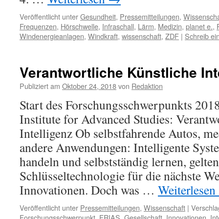
Veröffentlicht unter
Gesundheit
,
Pressemitteilungen
,
Wissenscha
Frequenzen
,
Hörschwelle
,
Infraschall
,
Lärm
,
Medizin
,
planet e.
,
Windenergieanlagen
,
Windkraft
,
wissenschaft
,
ZDF
|
Schreib e
Verantwortliche Künstliche Int
Publiziert am
Oktober 24, 2018
von
Redaktion
Start des Forschungsschwerpunkts 201
Institute for Advanced Studies: Verantw
Intelligenz Ob selbstfahrende Autos, me
andere Anwendungen: Intelligente Syst
handeln und selbstständig lernen, gelten
Schlüsseltechnologie für die nächste Wel
Innovationen. Doch was …
Weiterlesen
Veröffentlicht unter
Pressemitteilungen
,
Wissenschaft
|
Verschla
Forschungsschwerpunkt
,
FRIAS
,
Gesellschaft
,
Innovationen
,
In