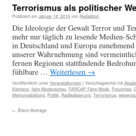
Terrorismus als politischer W
Publiziert am
Januar 18, 2016
von
Redaktion
Die Ideologie der Gewalt Terror und Te
mehr nur täglich zu lesende Medien-Sch
in Deutschland und Europa zunehmend b
unserer Wahrnehmung sind vermeintlich
fernen Regionen stattfindende Bedrohu
fühlbare …
Weiterlesen
→
Veröffentlicht unter
Veranstaltungen
|
Verschlagwortet mit
Akade
Klemenz
,
faire Modenschau
,
FARCAP Faire Mode
,
Frauentag
,
Meinungsbildung
,
Politik
,
Radikalisierung
,
Terrorismus
,
wissensc
←
Ältere Beiträge