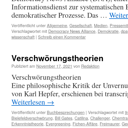
Informationsdienst zur systematischen
demokratischer Prozesse. Das …
Weite
Veröffentlicht unter
Allgemeine
,
Gesellschaft
,
Medien
,
Pressemit
Verschlagwortet mit
Democracy News Alliance
,
Demokratie
,
dpa
wissenschaft
|
Schreib einen Kommentar
Verschwörungstheorien
Publiziert am
November 17, 2021
von
Redaktion
Verschwörungstheorien
Eine philosophische Kritik der Unvernu
von Karl Hepfer, erschienen bei transcri
Weiterlesen
→
Veröffentlicht unter
Buchbesprechungen
|
Verschlagwortet mit
9
Bielefeldverschwörung
,
Bill Gates
,
Catilina
,
Challenger
,
Chemtrai
Erkenntnistheorie
,
Evergreening
,
Fichen-Affäre
,
Freimaurer
,
Ge