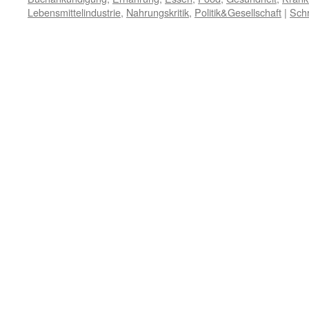
Lebensmittelindustrie
,
Nahrungskritik
,
Politik&Gesellschaft
|
Sch