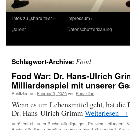
Zum
Infos zu „share this“ –
Impressum /
Inhalt
„teilen“
Datenschutzerklärung
springen
Food
Schlagwort-Archive:
Food War: Dr. Hans-Ulrich Gr
Milliardenspiel mit unserer G
Publiziert am
Februar 3, 2020
von
Redaktion
Wenn es um Lebensmittel geht, hat die 
Dr. Hans-Ulrich Grimm
Weiterlesen
→
Veröffentlicht unter
Buchankündigungen
,
Pressemitteilungen
|
V
Buchankündigung
,
Ernährung
,
Essen
,
Food
,
Gesundheit
,
Krank