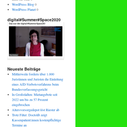
WordPress Blog
0
WordPress Planet
0
digital#Summer#Space2020
Neueste Beiträge
Mittlerweile fordern über 1.000
Juristinnen und Juristen die Einleitung
eines AfD-Verbotsverfahrens beim
Bundesverfassungsgericht
In Großstädten: Mietangebote seit
2022 um bis zu 57 Prozent
eingebrochen
Altersvorsorgedepot löst Riester ab
Trotz Filter: Doctolib zeigt
Kassenpatient:innen kostenpflichtige
Termine an