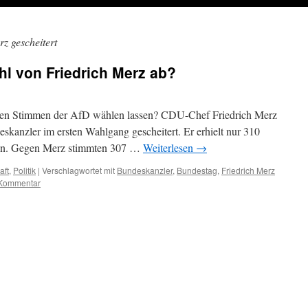
z gescheitert
hl von Friedrich Merz ab?
t den Stimmen der AfD wählen lassen? CDU-Chef Friedrich Merz
skanzler im ersten Wahlgang gescheitert. Er erhielt nur 310
en. Gegen Merz stimmten 307 …
Weiterlesen
→
aft
,
Politik
|
Verschlagwortet mit
Bundeskanzler
,
Bundestag
,
Friedrich Merz
 Kommentar