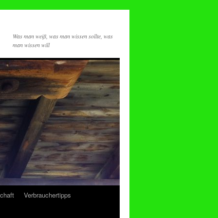
Was man weiß, was man wissen sollte, was
man wissen will
chaft
Verbrauchertipps