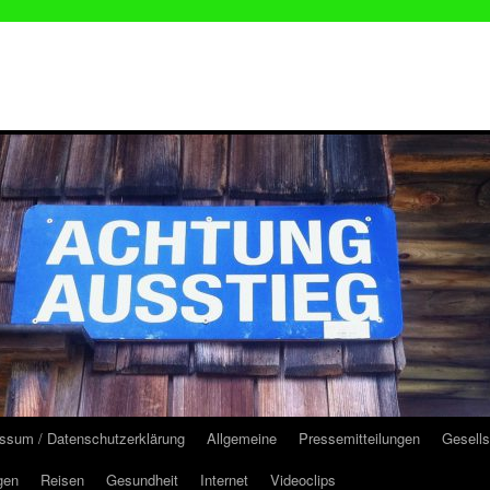
ssum / Datenschutzerklärung
Allgemeine
Pressemitteilungen
Gesells
gen
Reisen
Gesundheit
Internet
Videoclips