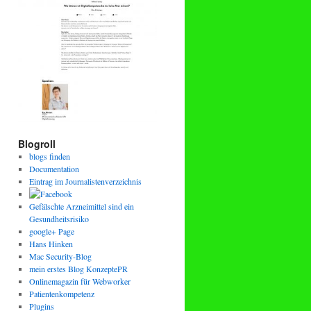
Blogroll
blogs finden
Documentation
Eintrag im Journalistenverzeichnis
Gefälschte Arzneimittel sind ein
Gesundheitsrisiko
google+ Page
Hans Hinken
Mac Security-Blog
mein erstes Blog KonzeptePR
Onlinemagazin für Webworker
Patientenkompetenz
Plugins