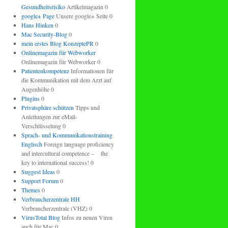
Gesundheitsrisiko
Artikelmagazin 0
google+ Page
Unsere google+ Seite 0
Hans Hinken
0
Mac Security-Blog
0
mein erstes Blog KonzeptePR
0
Onlinemagazin für Webworker
Onlinemagazin für Webworker 0
Patientenkompetenz
Informationen für
die Kommunikation mit dem Arzt auf
Augenhöhe 0
Plugins
0
Privatsphäre schützen
Tipps und
Anleitungen zur eMail-
Verschlüsselung 0
Sprach- und Kommunikationstraining
Englisch
Foreign language proficiency
and intercultural competence – the
key to international success! 0
Suggest Ideas
0
Support Forum
0
Themes
0
Verbraucherzentrale HH
Verbraucherzentrale (VHZ) 0
VirusTotal Blog
Infos zu neuen Viren
auch für Mac 0