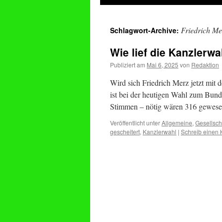
springen
Friedrich Mer
Schlagwort-Archive:
Wie lief die Kanzlerwa
Publiziert am
Mai 6, 2025
von
Redaktion
Wird sich Friedrich Merz jetzt mi
ist bei der heutigen Wahl zum Bunde
Stimmen – nötig wären 316 gewes
Veröffentlicht unter
Allgemeine
,
Gesellsch
gescheitert
,
Kanzlerwahl
|
Schreib einen