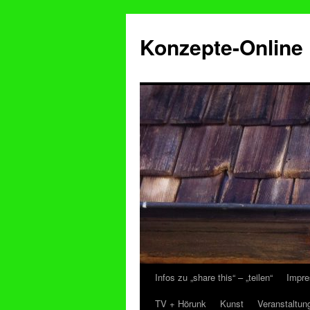
Konzepte-Online
Infos zu „share this“ – „teilen“
Impre
Zum
TV + Hörunk
Kunst
Veranstaltun
Inhalt