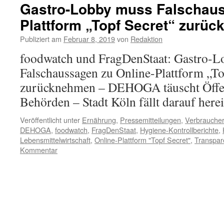
Gastro-Lobby muss Falschaus
Plattform „Topf Secret“ zurü
Publiziert am
Februar 8, 2019
von
Redaktion
foodwatch und FragDenStaat: Gastro-
Falschaussagen zu Online-Plattform „To
zurücknehmen – DEHOGA täuscht Öffen
Behörden – Stadt Köln fällt darauf here
Veröffentlicht unter
Ernährung
,
Pressemitteilungen
,
Verbraucher
DEHOGA
,
foodwatch
,
FragDenStaat
,
Hygiene-Kontrollberichte
,
Lebensmittelwirtschaft
,
Online-Plattform "Topf Secret"
,
Transpare
Kommentar