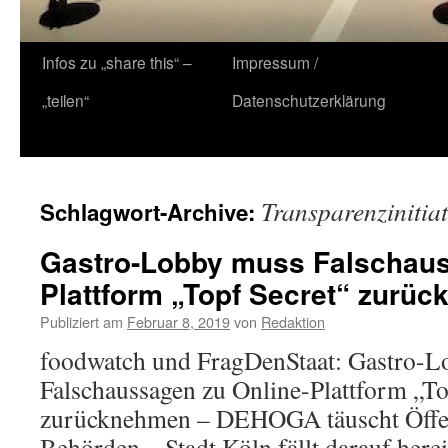
Zum
Infos zu „share this“ –
Impressum /
Inhalt
„teilen“
Datenschutzerklärung
springen
Transparenzinitiat
Schlagwort-Archive:
Gastro-Lobby muss Falschaus
Plattform „Topf Secret“ zurü
Publiziert am
Februar 8, 2019
von
Redaktion
foodwatch und FragDenStaat: Gastro-
Falschaussagen zu Online-Plattform „To
zurücknehmen – DEHOGA täuscht Öffen
Behörden – Stadt Köln fällt darauf here