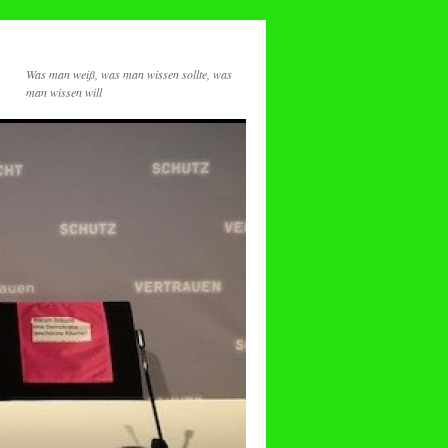
Was man weiß, was man wissen sollte, was
man wissen will