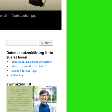
chaft
Verbrauchertipps
Datenschutzerklärung bitte
zuerst lesen
Impressum / Datenschutzerklärung
Infos zu „share this“ – „teilen“
Lesestoff für alle Tage
Videoclips
#wirfürzukunft