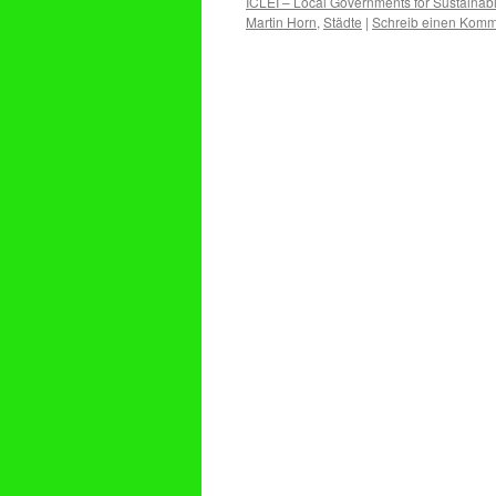
ICLEI – Local Governments for Sustainabil
Martin Horn
,
Städte
|
Schreib einen Komm