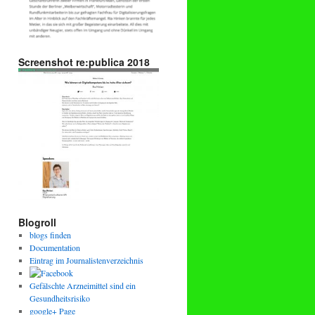
Screenshot re:publica 2018
Blogroll
blogs finden
Documentation
Eintrag im Journalistenverzeichnis
Gefälschte Arzneimittel sind ein
Gesundheitsrisiko
google+ Page