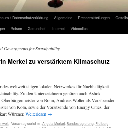
ssum / Datenschutzerklärung
Allgemeine
Pressemitteilungen
Gesells
gen
Reisen
Gesundheit
Internet
Videoclips
l Governments for Sustainability
rin Merkel zu verstärktem Klimaschutz
r des weltweit tätigen lokalen Netzwerkes für Nachhaltigkeit
tainability. Zu den Unterzeichnern gehören auch Ashok
d Oberbürgermeister von Bonn, Andreas Wolter als Vorsitzender
ster von Köln, sowie der Vorsitzende von Energy Cities, der
kart Würzner.
Weiterlesen
→
mwelt
|
Verschlagwortet mit
Angela Merkel
,
Bundesregierung
,
Freiburg
,