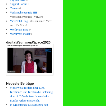
Support Forum
0
Themes
0
Verbraucherzentrale HH
Verbraucherzentrale (VHZ) 0
VirusTotal Blog
Infos zu neuen Viren
auch für Mac 0
WordPress Blog
0
WordPress Planet
0
digital#Summer#Space2020
Neueste Beiträge
Mittlerweile fordern über 1.000
Juristinnen und Juristen die Einleitung
eines AfD-Verbotsverfahrens beim
Bundesverfassungsgericht
In Großstädten: Mietangebote seit