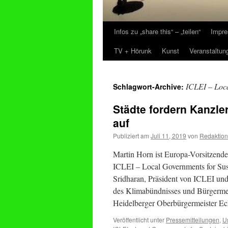
Infos zu „share this“ – „teilen“
Impre
Zum
TV + Hörunk
Kunst
Veranstaltun
Inhalt
springen
ICLEI – Loca
Schlagwort-Archive:
Städte fordern Kanzle
auf
Publiziert am
Juli 11, 2019
von
Redaktion
Martin Horn ist Europa-Vorsitzende
ICLEI – Local Governments for Sus
Sridharan, Präsident von ICLEI un
des Klimabündnisses und Bürgermei
Heidelberger Oberbürgermeister Ec
Veröffentlicht unter
Pressemitteilungen
,
U