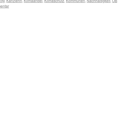
ity
,
Kanzlerin
,
Klimaandel
,
Klimaschutz
,
Kommunen
,
Nachhaltigkeit
,
OB
entar