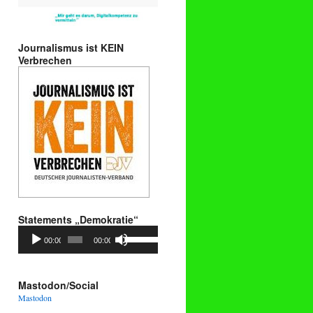
Journalismus ist KEIN
Verbrechen
Statements „Demokratie“
Audio-
Pfeiltasten
00:00
00:00
Player
Hoch/Runter
benutzen,
um
die
Mastodon/Social
Lautstärke
Mastodon
zu