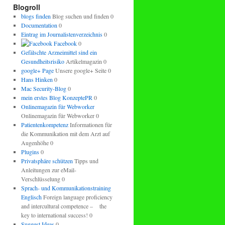
regeln.
Blogroll
blogs finden
Blog suchen und finden 0
Documentation
0
Eintrag im Journalistenverzeichnis
0
Facebook
0
Gefälschte Arzneimittel sind ein
Gesundheitsrisiko
Artikelmagazin 0
google+ Page
Unsere google+ Seite 0
Hans Hinken
0
Mac Security-Blog
0
mein erstes Blog KonzeptePR
0
Onlinemagazin für Webworker
Onlinemagazin für Webworker 0
Patientenkompetenz
Informationen für
die Kommunikation mit dem Arzt auf
Augenhöhe 0
Plugins
0
Privatsphäre schützen
Tipps und
Anleitungen zur eMail-
Verschlüsselung 0
Sprach- und Kommunikationstraining
Englisch
Foreign language proficiency
and intercultural competence – the
key to international success! 0
Suggest Ideas
0