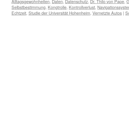
Alltagsgewohnheiten
,
Daten
,
Datenschutz
,
Dr. Thilo von Pape
,
G
Selbstbestimmung
,
Kongtrolle
,
Kontrollverlust
,
Navigationssyst
Echtzeit
,
Studie der Universität Hohenheim
,
Vernetzte Autos
|
S