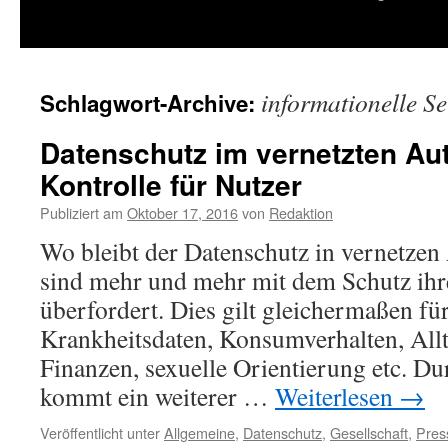
springen
informationelle S
Schlagwort-Archive:
Datenschutz im vernetzten Au
Kontrolle für Nutzer
Publiziert am
Oktober 17, 2016
von
Redaktion
Wo bleibt der Datenschutz in vernetze
sind mehr und mehr mit dem Schutz ihr
überfordert. Dies gilt gleichermaßen fü
Krankheitsdaten, Konsumverhalten, All
Finanzen, sexuelle Orientierung etc. Du
kommt ein weiterer …
Weiterlesen
→
Veröffentlicht unter
Allgemeine
,
Datenschutz
,
Gesellschaft
,
Pres