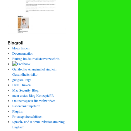
Blogroll
blogs finden
Documentation
Eintrag im Journalistenverzeichnis
Gefälschte Arzneimittel sind ein
Gesundheitsrisiko
google+ Page
Hans Hinken
Mac Security-Blog
mein erstes Blog KonzeptePR
Onlinemagazin für Webworker
Patientenkompetenz
Plugins
Privatsphäre schützen
Sprach- und Kommunikationstraining
Englisch