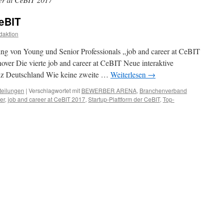
eBIT
daktion
ing von Young und Senior Professionals „job and career at CeBIT
over Die vierte job and career at CeBIT Neue interaktive
anz Deutschland Wie keine zweite …
Weiterlesen
→
teilungen
|
Verschlagwortet mit
BEWERBER ARENA
,
Branchenverband
er
,
job and career at CeBIT 2017
,
Startup-Plattform der CeBIT
,
Top-