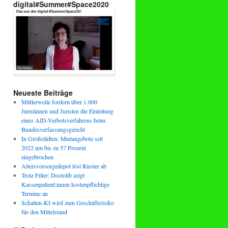
digital#Summer#Space2020
Neueste Beiträge
Mittlerweile fordern über 1.000
Juristinnen und Juristen die Einleitung
eines AfD-Verbotsverfahrens beim
Bundesverfassungsgericht
In Großstädten: Mietangebote seit
2022 um bis zu 57 Prozent
eingebrochen
Altersvorsorgedepot löst Riester ab
Trotz Filter: Doctolib zeigt
Kassenpatient:innen kostenpflichtige
Termine an
Schatten-KI wird zum Geschäftsrisiko
für den Mittelstand