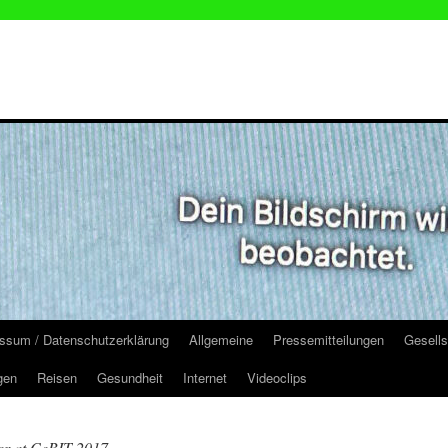
ssum / Datenschutzerklärung
Allgemeine
Pressemitteilungen
Gesells
gen
Reisen
Gesundheit
Internet
Videoclips
er at CeBIT 2017