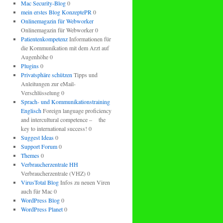
Mac Security-Blog
0
mein erstes Blog KonzeptePR
0
Onlinemagazin für Webworker
Onlinemagazin für Webworker 0
Patientenkompetenz
Informationen für
die Kommunikation mit dem Arzt auf
Augenhöhe 0
Plugins
0
Privatsphäre schützen
Tipps und
Anleitungen zur eMail-
Verschlüsselung 0
Sprach- und Kommunikationstraining
Englisch
Foreign language proficiency
and intercultural competence – the
key to international success! 0
Suggest Ideas
0
Support Forum
0
Themes
0
Verbraucherzentrale HH
Verbraucherzentrale (VHZ) 0
VirusTotal Blog
Infos zu neuen Viren
auch für Mac 0
WordPress Blog
0
WordPress Planet
0