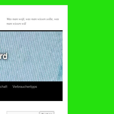
Was man weiß, was man wissen sollte, was
man wissen will
chaft
Verbrauchertipps