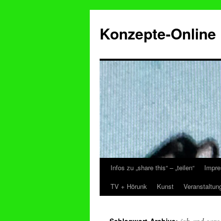
Konzepte-Online
Infos zu „share this“ – „teilen“
Impre
Zum
TV + Hörunk
Kunst
Veranstaltun
Inhalt
springen
job and care