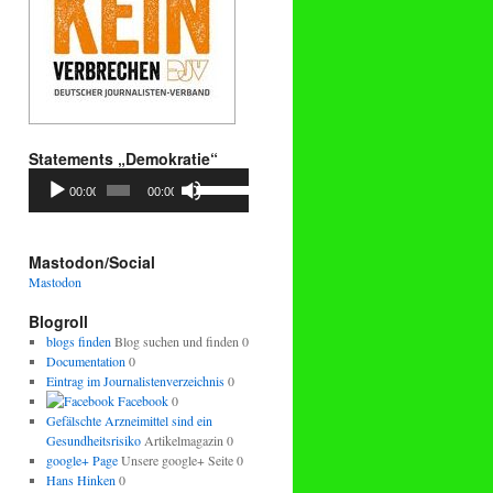
Statements „Demokratie“
Audio-
Pfeiltasten
00:00
00:00
Player
Hoch/Runter
benutzen,
um
die
Mastodon/Social
Lautstärke
Mastodon
zu
regeln.
Blogroll
blogs finden
Blog suchen und finden 0
Documentation
0
Eintrag im Journalistenverzeichnis
0
Facebook
0
Gefälschte Arzneimittel sind ein
Gesundheitsrisiko
Artikelmagazin 0
google+ Page
Unsere google+ Seite 0
Hans Hinken
0