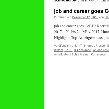
Schlagwort-Archive:
job and career goes C
Publiziert am
Dezember 12, 2016
von
Re
job and career goes CeBIT: Recruit
2017”, 20. bis 24. März 2017, Hann
Highlights Top-Arbeitgeber aus g
Veröffentlicht unter
IT - Internet
,
Pressemit
Bitkom
,
CeBIT
,
IT-Fachkräfte
,
job and care
Arbeitgeber
|
Schreib einen Kommentar