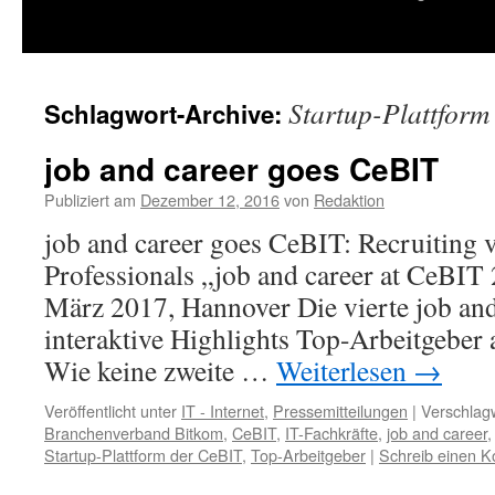
springen
Startup-Plattform
Schlagwort-Archive:
job and career goes CeBIT
Publiziert am
Dezember 12, 2016
von
Redaktion
job and career goes CeBIT: Recruiting
Professionals „job and career at CeBIT 
März 2017, Hannover Die vierte job an
interaktive Highlights Top-Arbeitgeber
Wie keine zweite …
Weiterlesen
→
Veröffentlicht unter
IT - Internet
,
Pressemitteilungen
|
Verschlagw
Branchenverband Bitkom
,
CeBIT
,
IT-Fachkräfte
,
job and career
Startup-Plattform der CeBIT
,
Top-Arbeitgeber
|
Schreib einen 