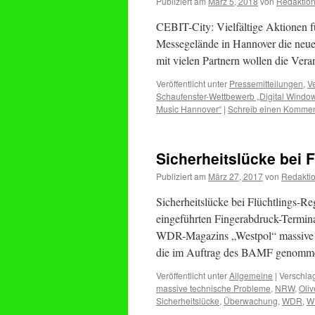
Publiziert am
März 5, 2018
von
Redaktio
CEBIT-City: Vielfältige Aktionen f
Messegelände in Hannover die neue
mit vielen Partnern wollen die Ve
Veröffentlicht unter
Pressemitteilungen
,
V
Schaufenster-Wettbewerb „Digital Windo
Music Hannover“
|
Schreib einen Kommen
Sicherheitslücke bei F
Publiziert am
März 27, 2017
von
Redakti
Sicherheitslücke bei Flüchtlings-Re
eingeführten Fingerabdruck-Termin
WDR-Magazins „Westpol“ massive t
die im Auftrag des BAMF genomme
Veröffentlicht unter
Allgemeine
|
Verschlag
massive technische Probleme
,
NRW
,
Oli
Sicherheitslücke
,
Überwachung
,
WDR
,
W