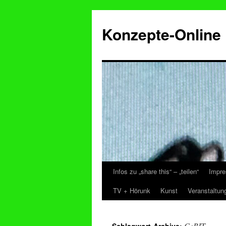
Konzepte-Online
Infos zu „share this“ – „teilen“
Impre
Zum
TV + Hörunk
Kunst
Veranstaltun
Inhalt
springen
CeBIT