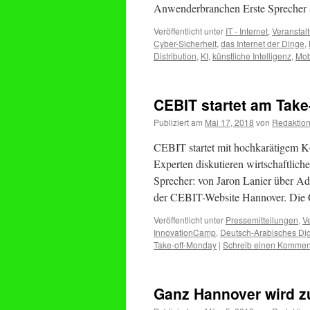
Anwenderbranchen Erste Sprecher
Veröffentlicht unter
IT - Internet
,
Veranstal
Cyber-Sicherheit
,
das Internet der Dinge
,
Distribution
,
KI
,
künstliche Intelligenz
,
Mobi
CEBIT startet am Take
Publiziert am
Mai 17, 2018
von
Redaktio
CEBIT startet mit hochkarätigem 
Experten diskutieren wirtschaftlich
Sprecher: von Jaron Lanier über A
der CEBIT-Website Hannover. Di
Veröffentlicht unter
Pressemitteilungen
,
V
InnovationCamp
,
Deutsch-Arabisches Dig
Take-off-Monday
|
Schreib einen Kommen
Ganz Hannover wird z