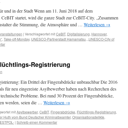
n
ür und in der Stadt Wenn am 11. Juni 2018 auf dem
 CeBIT startet, wird die ganze Stadt zur CeBIT-City. „Zusammen
ranstalter die Stimmung, die Atmosphäre und …
Weiterlesen
→
eranstaltungen
|
Verschlagwortet mit
CeBIT
,
Digitalisierung
,
Hannover
,
w“
,
Take-off-Monday
,
UNESCO-Partnerstadt Hamamatsu
,
„UNESCO-City of
tar
lüchtlings-Registrierung
on
gistrierung: Ein Drittel der Fingerabdrücke unbrauchbar Die 2016
als für neu eingereiste Asylbewerber haben nach Recherchen des
echnische Probleme. Bei rund 30 Prozent der Fingerabdrücke,
n werden, seien die …
Weiterlesen
→
wortet mit
Asylbewerber
,
CeBIT
,
Fingerabdrücke
,
Flüchtlings-Registrierung
,
ver Huth vom Bund Deutscher Kriminalbeamter
,
Organisationsdelikte
,
ESTPOL-
|
Schreib einen Kommentar