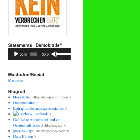
Statements „Demokratie“
Audio-
Pfeiltasten
00:00
00:00
Player
Hoch/Runter
benutzen,
um
die
Mastodon/Social
Lautstärke
Mastodon
zu
regeln.
Blogroll
blogs finden
Blog suchen und finden 0
Documentation
0
Eintrag im Journalistenverzeichnis
0
Facebook
0
Gefälschte Arzneimittel sind ein
Gesundheitsrisiko
Artikelmagazin 0
google+ Page
Unsere google+ Seite 0
Hans Hinken
0