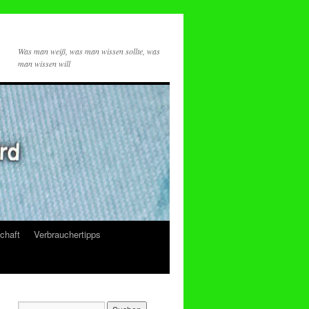
Was man weiß, was man wissen sollte, was
man wissen will
chaft
Verbrauchertipps