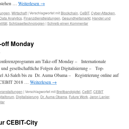
 stehen …
Weiterlesen
→
tungen
,
Wirtschaft
|
Verschlagwortet mit
Blockchain
,
CeBIT
,
Cyber-Attacken
,
Data Analytics
,
Finanzdienstleistungen
,
Gesundheitsmarkt
,
Handel und
lität
,
Schlüsseltechnologien
|
Schreib einen Kommentar
-off Monday
n
Konferenzprogramm am Take-off Monday – Internationale
e und gesellschaftliche Folgen der Digitalisierung – Top-
del Al-Saleh bis zu Dr. Auma Obama – Registrierung online auf
e CEBIT 2018 …
Weiterlesen
→
eranstaltungen
|
Verschlagwortet mit
Breitbandgipfel
,
CeBIT
,
CEBIT
italforum
,
Digitalisierung
,
Dr. Auma Obama
,
Future Work
,
Jaron Lanier
,
tar
ur CEBIT-City