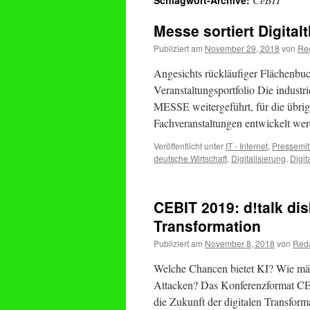
Schlagwort-Archive:
Messe sortiert Digita
Publiziert am
November 29, 2018
von
Re
Angesichts rückläufiger Flächenbu
Veranstaltungsportfolio Die indu
MESSE weitergeführt, für die übrig
Fachveranstaltungen entwickelt wer
Veröffentlicht unter
IT - Internet
,
Pressemit
deutsche Wirtschaft
,
Digitalisierung
,
Digi
CEBIT 2019: d!talk dis
Transformation
Publiziert am
November 8, 2018
von
Reda
Welche Chancen bietet KI? Wie mäc
Attacken? Das Konferenzformat CEBI
die Zukunft der digitalen Transfor