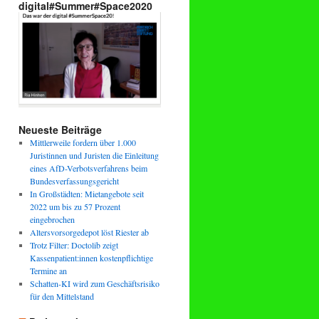
digital#Summer#Space2020
Neueste Beiträge
Mittlerweile fordern über 1.000
Juristinnen und Juristen die Einleitung
eines AfD-Verbotsverfahrens beim
Bundesverfassungsgericht
In Großstädten: Mietangebote seit
2022 um bis zu 57 Prozent
eingebrochen
Altersvorsorgedepot löst Riester ab
Trotz Filter: Doctolib zeigt
Kassenpatient:innen kostenpflichtige
Termine an
Schatten-KI wird zum Geschäftsrisiko
für den Mittelstand