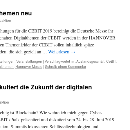
lthemen neu
daktion
chungen für die CEBIT 2019 bereinigt die Deutsche Messe ihr
strienahen Digitalthemen der CEBIT werden in der HANNOVER
en Themenfelder der CEBIT sollen inhaltlich spitze
den, die sich gezielt an …
Weiterlesen
→
teilungen
,
Veranstaltungen
|
Verschlagwortet mit
Auslandsgeschäft
,
CeBIT
,
talthemen
,
Hannover Messe
|
Schreib einen Kommentar
kutiert die Zukunft der digitalen
ktion
htig ist Blockchain? Wie wehre ich mich gegen Cyber-
T d!talk präsentiert und diskutiert vom 24. bis 28. Juni 2019
mation. Summits fokussieren Schlüsseltechnologien und