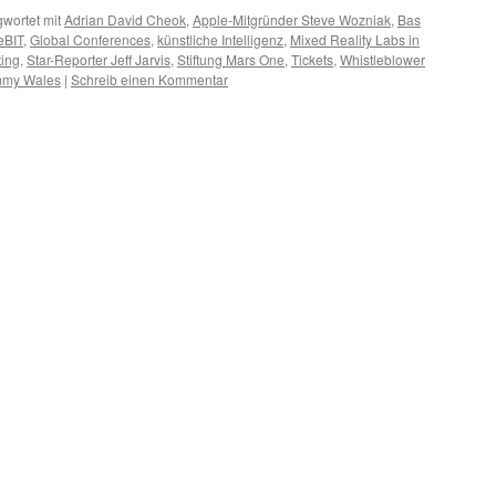
wortet mit
Adrian David Cheok
,
Apple-Mitgründer Steve Wozniak
,
Bas
eBIT
,
Global Conferences
,
künstliche Intelligenz
,
Mixed Reality Labs in
ting
,
Star-Reporter Jeff Jarvis
,
Stiftung Mars One
,
Tickets
,
Whistleblower
mmy Wales
|
Schreib einen Kommentar