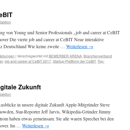
eBIT
daktion
ing von Young und Senior Professionals „job and career at CeBIT
over Die vierte job and career at CeBIT Neue interaktive
anz Deutschland Wie keine zweite …
Weiterlesen
→
teilungen
|
Verschlagwortet mit
BEWERBER ARENA
,
Branchenverband
er
,
job and career at CeBIT 2017
,
Startup-Plattform der CeBIT
,
Top-
gitale Zukunft
daktion
sblicke in unsere digitale Zukunft Apple-Mitgründer Steve
wden, Star-Reporter Jeff Jarvis, Wikipedia-Gründer Jimmy
rom haben etwas gemeinsam: Sie alle waren Sprecher bei den
nover. Im …
Weiterlesen
→