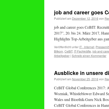
job and career goes C
Publiziert am
Dezember 12, 2016
von
Re
job and career goes CeBIT: Recruit
2017”, 20. bis 24. März 2017, Hann
Highlights Top-Arbeitgeber aus g
Veröffentlicht unter
IT - Internet
,
Pressemit
Bitkom
,
CeBIT
,
IT-Fachkräfte
,
job and care
Arbeitgeber
|
Schreib einen Kommentar
Ausblicke in unsere di
Publiziert am
November 25, 2016
von
Re
CeBIT Global Conferences 2017: Au
Wozniak, Whistleblower Edward Sno
Wales und Bioethik-Guru Nick Bost
CeBIT Global Conferences in Han