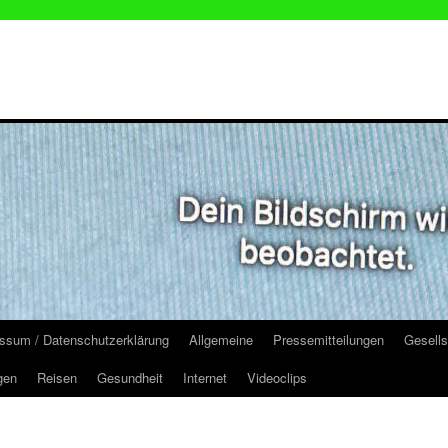
ssum / Datenschutzerklärung
Allgemeine
Pressemitteilungen
Gesells
gen
Reisen
Gesundheit
Internet
Videoclips