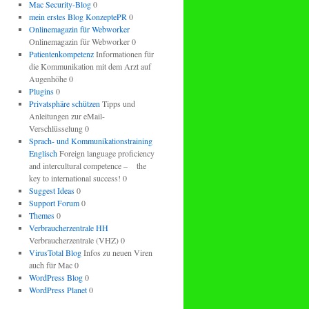
Mac Security-Blog
0
mein erstes Blog KonzeptePR
0
Onlinemagazin für Webworker
Onlinemagazin für Webworker 0
Patientenkompetenz
Informationen für
die Kommunikation mit dem Arzt auf
Augenhöhe 0
Plugins
0
Privatsphäre schützen
Tipps und
Anleitungen zur eMail-
Verschlüsselung 0
Sprach- und Kommunikationstraining
Englisch
Foreign language proficiency
and intercultural competence – the
key to international success! 0
Suggest Ideas
0
Support Forum
0
Themes
0
Verbraucherzentrale HH
Verbraucherzentrale (VHZ) 0
VirusTotal Blog
Infos zu neuen Viren
auch für Mac 0
WordPress Blog
0
WordPress Planet
0