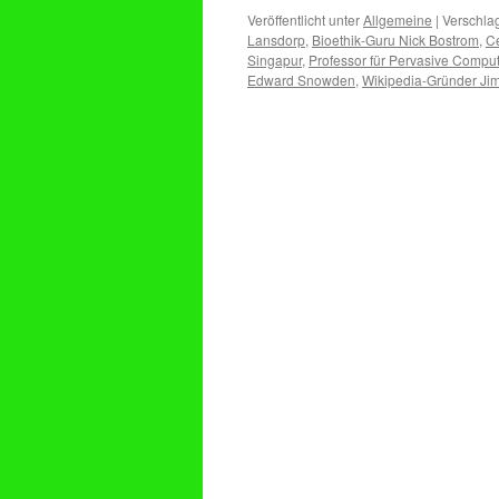
Veröffentlicht unter
Allgemeine
|
Verschlag
Lansdorp
,
Bioethik-Guru Nick Bostrom
,
C
Singapur
,
Professor für Pervasive Compu
Edward Snowden
,
Wikipedia-Gründer Ji