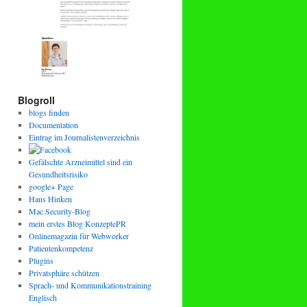
Blogroll
blogs finden
Documentation
Eintrag im Journalistenverzeichnis
Gefälschte Arzneimittel sind ein
Gesundheitsrisiko
google+ Page
Hans Hinken
Mac Security-Blog
mein erstes Blog KonzeptePR
Onlinemagazin für Webworker
Patientenkompetenz
Plugins
Privatsphäre schützen
Sprach- und Kommunikationstraining
Englisch