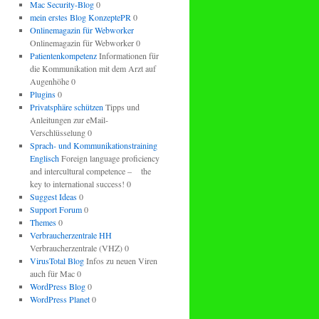
Mac Security-Blog
0
mein erstes Blog KonzeptePR
0
Onlinemagazin für Webworker
Onlinemagazin für Webworker 0
Patientenkompetenz
Informationen für
die Kommunikation mit dem Arzt auf
Augenhöhe 0
Plugins
0
Privatsphäre schützen
Tipps und
Anleitungen zur eMail-
Verschlüsselung 0
Sprach- und Kommunikationstraining
Englisch
Foreign language proficiency
and intercultural competence – the
key to international success! 0
Suggest Ideas
0
Support Forum
0
Themes
0
Verbraucherzentrale HH
Verbraucherzentrale (VHZ) 0
VirusTotal Blog
Infos zu neuen Viren
auch für Mac 0
WordPress Blog
0
WordPress Planet
0