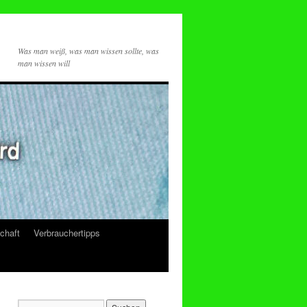
Was man weiß, was man wissen sollte, was
man wissen will
chaft
Verbrauchertipps