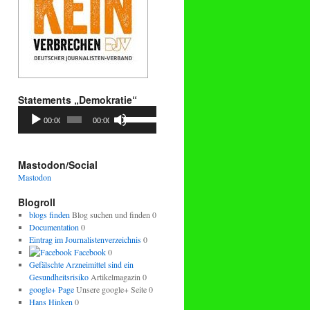
Statements „Demokratie“
Audio-
Pfeiltasten
00:00
00:00
Player
Hoch/Runter
benutzen,
um
die
Mastodon/Social
Lautstärke
Mastodon
zu
regeln.
Blogroll
blogs finden
Blog suchen und finden 0
Documentation
0
Eintrag im Journalistenverzeichnis
0
Facebook
0
Gefälschte Arzneimittel sind ein
Gesundheitsrisiko
Artikelmagazin 0
google+ Page
Unsere google+ Seite 0
Hans Hinken
0