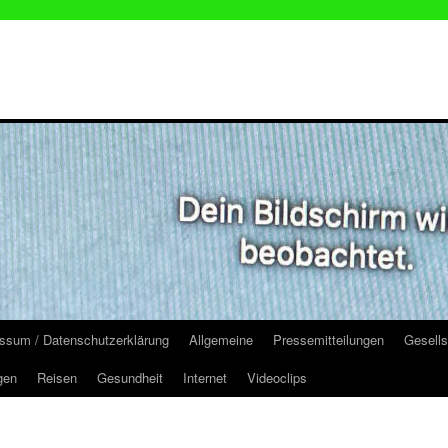
ssum / Datenschutzerklärung
Allgemeine
Pressemitteilungen
Gesells
gen
Reisen
Gesundheit
Internet
Videoclips