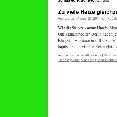
Schlagwort-Archive:
Zu viele Reize gleichz
Publiziert am
August 20, 2014
von
Redak
Wie die Sinnessysteme Handy-Signal
Universitätsmedizin Berlin haben je
Klingeln, Vibrieren und Blinken v
haptische und visuelle Reize gleic
Veröffentlicht unter
Allgemeine
|
Verschlag
Sinnessysteme
,
Vibrieren
|
Schreib eine