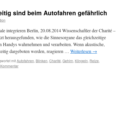
eitig sind beim Autofahren gefährlich
tion
e integrieren Berlin, 20.08.2014 Wissenschaftler der Charité –
tzt herausgefunden, wie die Sinnesorgane das gleichzeitige
on Handys wahrnehmen und verarbeiten. Wenn akustische,
hzeitig dargeboten werden, reagieren …
Weiterlesen
→
wortet mit
Autofahren
,
Blinken
,
Charité
,
Gehirn
,
Klingeln
,
Reize
,
n Kommentar