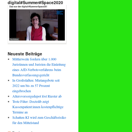
digital#Summer#Space2020
Neueste Beiträge
Mittlerweile fordern über 1.000
Juristinnen und Juristen die Einleitung
eines AfD-Verbotsverfahrens beim
Bundesverfassungsgericht
In Großstädten: Mietangebote seit
2022 um bis zu 57 Prozent
eingebrochen
Altersvorsorgedepot löst Riester ab
Trotz Filter: Doctolib zeigt
Kassenpatient:innen kostenpflichtige
Termine an
Schatten-KI wird zum Geschäftsrisiko
für den Mittelstand