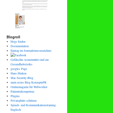
Blogroll
blogs finden
Documentation
Eintrag im Journalistenverzeichnis
Gefälschte Arzneimittel sind ein
Gesundheitsrisiko
google+ Page
Hans Hinken
Mac Security-Blog
mein erstes Blog KonzeptePR
Onlinemagazin für Webworker
Patientenkompetenz
Plugins
Privatsphäre schützen
Sprach- und Kommunikationstraining
Englisch