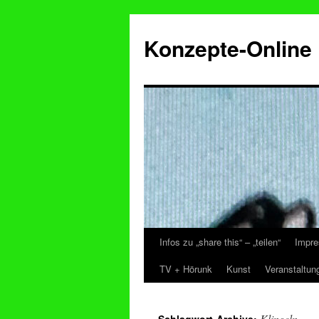
Konzepte-Online
Infos zu „share this“ – „teilen“
Impre
Zum
TV + Hörunk
Kunst
Veranstaltun
Inhalt
springen
Klingeln