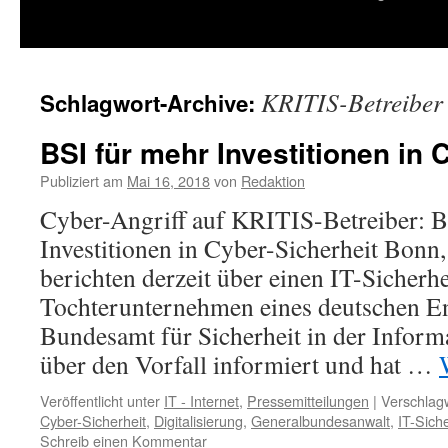
springen
KRITIS-Betreiber
Schlagwort-Archive:
BSI für mehr Investitionen in 
Publiziert am
Mai 16, 2018
von
Redaktion
Cyber-Angriff auf KRITIS-Betreiber: B
Investitionen in Cyber-Sicherheit Bonn
berichten derzeit über einen IT-Sicherhe
Tochterunternehmen eines deutschen En
Bundesamt für Sicherheit in der Informa
über den Vorfall informiert und hat …
Veröffentlicht unter
IT - Internet
,
Pressemitteilungen
|
Verschlagw
Cyber-Sicherheit
,
Digitalisierung
,
Generalbundesanwalt
,
IT-Siche
Schreib einen Kommentar