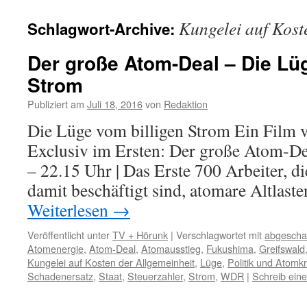
Kungelei auf Kost
Schlagwort-Archive:
Der große Atom-Deal – Die Lüg
Strom
Publiziert am
Juli 18, 2016
von
Redaktion
Die Lüge vom billigen Strom Ein Film 
Exclusiv im Ersten: Der große Atom-Dea
– 22.15 Uhr | Das Erste 700 Arbeiter, di
damit beschäftigt sind, atomare Altlast
Weiterlesen
→
Veröffentlicht unter
TV + Hörunk
|
Verschlagwortet mit
abgescha
Atomenergie
,
Atom-Deal
,
Atomausstieg
,
Fukushima
,
Greifswald
Kungelei auf Kosten der Allgemeinheit
,
Lüge
,
Politik und Atomk
Schadenersatz
,
Staat
,
Steuerzahler
,
Strom
,
WDR
|
Schreib ein