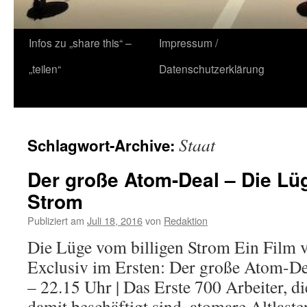
Zum
Infos zu „share this“ –
Impressum /
Inhalt
„teilen“
Datenschutzerklärung
springen
Staat
Schlagwort-Archive:
Der große Atom-Deal – Die Lüg
Strom
Publiziert am
Juli 18, 2016
von
Redaktion
Die Lüge vom billigen Strom Ein Film 
Exclusiv im Ersten: Der große Atom-Dea
– 22.15 Uhr | Das Erste 700 Arbeiter, di
damit beschäftigt sind, atomare Altlast