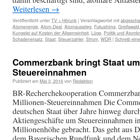
Weiterlesen
→
Veröffentlicht unter
TV + Hörunk
|
Verschlagwortet mit
abgescha
Atomenergie
,
Atom-Deal
,
Atomausstieg
,
Fukushima
,
Greifswald
Kungelei auf Kosten der Allgemeinheit
,
Lüge
,
Politik und Atomk
Schadenersatz
,
Staat
,
Steuerzahler
,
Strom
,
WDR
|
Schreib ein
Commerzbank bringt Staat um 
Steuereinnahmen
Publiziert am
Mai 3, 2016
von
Redaktion
BR-Recherchekooperation Commerzbank
Millionen-Steuereinnahmen Die Comme
deutschen Staat über Jahre hinweg durc
Aktiengeschäfte um Steuereinnahmen in 
Millionenhöhe gebracht. Das geht aus 
dem Bayerischen Rundfunk und dem N