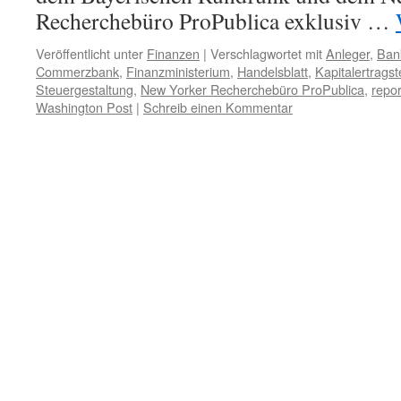
Recherchebüro ProPublica exklusiv …
Veröffentlicht unter
Finanzen
|
Verschlagwortet mit
Anleger
,
Ban
Commerzbank
,
Finanzministerium
,
Handelsblatt
,
Kapitalertragst
Steuergestaltung
,
New Yorker Recherchebüro ProPublica
,
repo
Washington Post
|
Schreib einen Kommentar