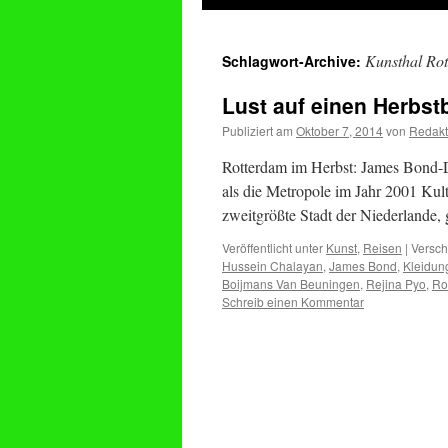
springen
Kunsthal Ro
Schlagwort-Archive:
Lust auf einen Herbs
Publiziert am
Oktober 7, 2014
von
Redakt
Rotterdam im Herbst: James Bond-D
als die Metropole im Jahr 2001 Kul
zweitgrößte Stadt der Niederlande,
Veröffentlicht unter
Kunst
,
Reisen
|
Versch
Hussein Chalayan
,
James Bond
,
Kleidun
Boijmans Van Beuningen
,
Rejina Pyo
,
Ro
Schreib einen Kommentar