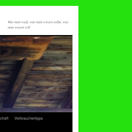
Was man weiß, was man wissen sollte, was
man wissen will
chaft
Verbrauchertipps