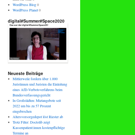
WordPress Blog
0
WordPress Planet
0
digital#Summer#Space2020
Neueste Beiträge
Mittlerweile fordern über 1.000
Juristinnen und Juristen die Einleitung
eines AfD-Verbotsverfahrens beim
Bundesverfassungsgericht
In Großstädten: Mietangebote seit
2022 um bis zu 57 Prozent
eingebrochen
Altersvorsorgedepot löst Riester ab
Trotz Filter: Doctolib zeigt
Kassenpatient:innen kostenpflichtige
Termine an