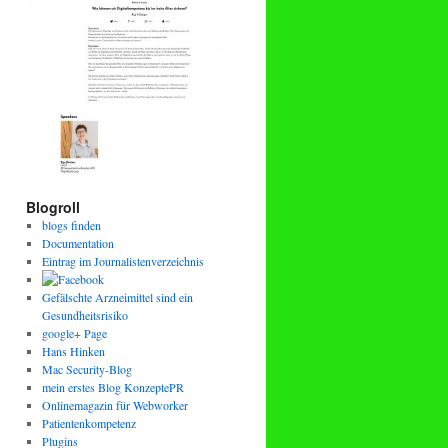
Blogroll
blogs finden
Documentation
Eintrag im Journalistenverzeichnis
Gefälschte Arzneimittel sind ein
Gesundheitsrisiko
google+ Page
Hans Hinken
Mac Security-Blog
mein erstes Blog KonzeptePR
Onlinemagazin für Webworker
Patientenkompetenz
Plugins