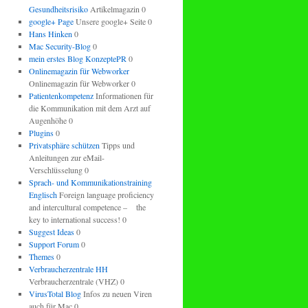
Gesundheitsrisiko
Artikelmagazin 0
google+ Page
Unsere google+ Seite 0
Hans Hinken
0
Mac Security-Blog
0
mein erstes Blog KonzeptePR
0
Onlinemagazin für Webworker
Onlinemagazin für Webworker 0
Patientenkompetenz
Informationen für
die Kommunikation mit dem Arzt auf
Augenhöhe 0
Plugins
0
Privatsphäre schützen
Tipps und
Anleitungen zur eMail-
Verschlüsselung 0
Sprach- und Kommunikationstraining
Englisch
Foreign language proficiency
and intercultural competence – the
key to international success! 0
Suggest Ideas
0
Support Forum
0
Themes
0
Verbraucherzentrale HH
Verbraucherzentrale (VHZ) 0
VirusTotal Blog
Infos zu neuen Viren
auch für Mac 0