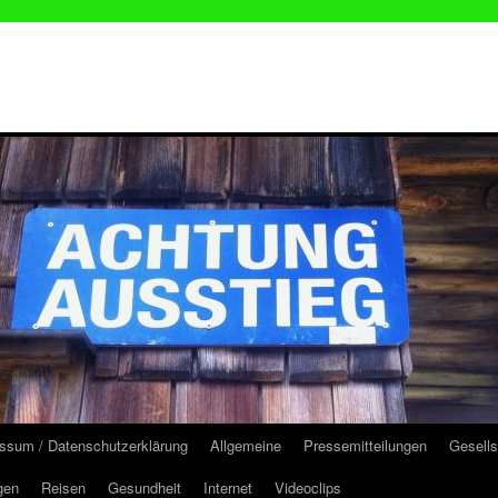
ssum / Datenschutzerklärung
Allgemeine
Pressemitteilungen
Gesells
gen
Reisen
Gesundheit
Internet
Videoclips