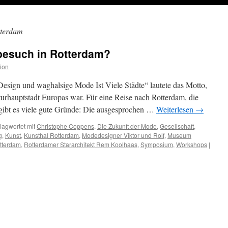
tterdam
tbesuch in Rotterdam?
ion
esign und waghalsige Mode Ist Viele Städte“ lautete das Motto,
turhauptstadt Europas war. Für eine Reise nach Rotterdam, die
 gibt es viele gute Gründe: Die ausgesprochen …
Weiterlesen
→
lagwortet mit
Christophe Coppens
,
Die Zukunft der Mode
,
Gesellschaft
,
g
,
Kunst
,
Kunsthal Rotterdam
,
Modedesigner Viktor und Rolf
,
Museum
tterdam
,
Rotterdamer Stararchitekt Rem Koolhaas
,
Symposium
,
Workshops
|