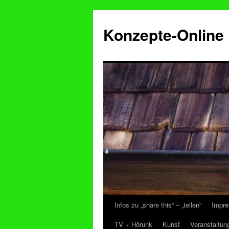
Konzepte-Online
Infos zu „share this“ – „teilen“
Impre
Zum
TV + Hörunk
Kunst
Veranstaltun
Inhalt