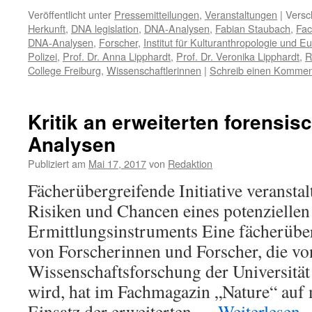
Veröffentlicht unter
Pressemitteilungen
,
Veranstaltungen
|
Versc
Herkunft
,
DNA legislation
,
DNA-Analysen
,
Fabian Staubach
,
Fac
DNA-Analysen
,
Forscher
,
Institut für Kulturanthropologie und 
Polizei
,
Prof. Dr. Anna Lipphardt
,
Prof. Dr. Veronika Lipphardt
,
R
College Freiburg
,
Wissenschaftlerinnen
|
Schreib einen Kommen
Kritik an erweiterten forensi
Analysen
Publiziert am
Mai 17, 2017
von
Redaktion
Fächerübergreifende Initiative veranst
Risiken und Chancen eines potenziellen
Ermittlungsinstruments Eine fächerüber
von Forscherinnen und Forscher, die von
Wissenschaftsforschung der Universität
wird, hat im Fachmagazin „Nature“ auf
Einsatz der erweiterten …
Weiterlesen