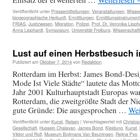
Veröffentlicht unter
Pressemitteilungen
,
Veranstaltungen
,
Wisse
biogeographische Herkunft
,
Ermittlungen
,
Ermittlungsinstrument
FRIAS
,
Justizwesen
,
Migration
,
Polizei
,
Prof. Dr. Veronika Lipph
Anna Lipphardt
,
Symposium
,
Universität Freiburg
,
Wissenschaft
Lust auf einen Herbstbesuch 
Publiziert am
Oktober 7, 2014
von
Redaktion
Rotterdam im Herbst: James Bond-Desi
Mode Ist Viele Städte“ lautete das Mott
Jahr 2001 Kulturhauptstadt Europas war
Rotterdam, die zweitgrößte Stadt der Nie
gute Gründe: Die ausgesprochen …
Wei
Veröffentlicht unter
Kunst
,
Reisen
|
Verschlagwortet mit
Christo
Gesellschaft
,
Hussein Chalayan
,
James Bond
,
Kleidung
,
Kunst
,
Viktor und Rolf
,
Museum Boijmans Van Beuningen
,
Rejina Pyo
,