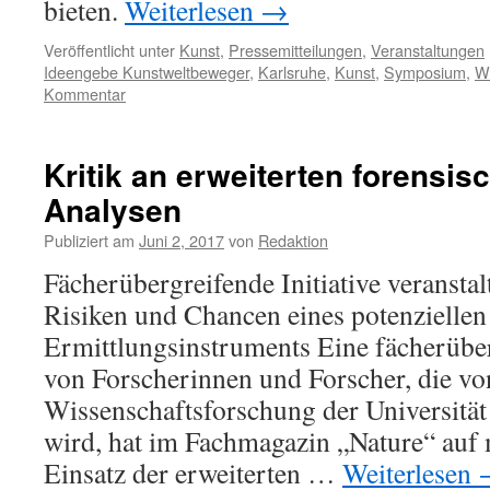
bieten.
Weiterlesen
→
Veröffentlicht unter
Kunst
,
Pressemitteilungen
,
Veranstaltungen
Ideengebe Kunstweltbeweger
,
Karlsruhe
,
Kunst
,
Symposium
,
We
Kommentar
Kritik an erweiterten forensi
Analysen
Publiziert am
Juni 2, 2017
von
Redaktion
Fächerübergreifende Initiative veranst
Risiken und Chancen eines potenziellen
Ermittlungsinstruments Eine fächerüber
von Forscherinnen und Forscher, die von
Wissenschaftsforschung der Universität
wird, hat im Fachmagazin „Nature“ auf
Einsatz der erweiterten …
Weiterlesen