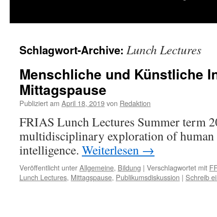
springen
Lunch Lectures
Schlagwort-Archive:
Menschliche und Künstliche Int
Mittagspause
Publiziert am
April 18, 2019
von
Redaktion
FRIAS Lunch Lectures Summer term 201
multidisciplinary exploration of human a
intelligence.
Weiterlesen
→
Veröffentlicht unter
Allgemeine
,
Bildung
|
Verschlagwortet mit
F
Lunch Lectures
,
Mittagspause
,
Publikumsdiskussion
|
Schreib 