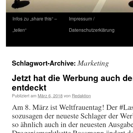
Zum
Infos zu „share this“ –
Impressum /
Inhalt
„teilen“
Datenschutzerklärung
springen
Marketing
Schlagwort-Archive:
Jetzt hat die Werbung auch de
entdeckt
Publiziert am
März 6, 2018
von
Redaktion
Am 8. März ist Weltfrauentag! Der #Las
sozusagen der neueste Schlager der Wer
so ähnlich auch in der neuesten Ausga
Drogeriemarktkette Rossmann ändert d