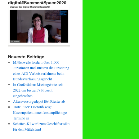
digital#Summer#Space2020
Neueste Beiträge
Mittlerweile fordern über 1.000
Juristinnen und Juristen die Einleitung
eines AfD-Verbotsverfahrens beim
Bundesverfassungsgericht
In Großstädten: Mietangebote seit
2022 um bis zu 57 Prozent
eingebrochen
Altersvorsorgedepot löst Riester ab
Trotz Filter: Doctolib zeigt
Kassenpatient:innen kostenpflichtige
Termine an
Schatten-KI wird zum Geschäftsrisiko
für den Mittelstand