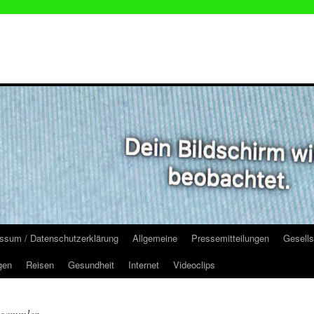
ssum / Datenschutzerklärung
Allgemeine
Pressemitteilungen
Gesells
gen
Reisen
Gesundheit
Internet
Videoclips
nsammler