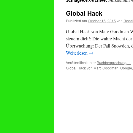
Schlagwort-Archive:
Global Hack
Publiziert am
Oktober 16, 2015
von
Redak
Global Hack von Marc Goodman Wer 
steuern dich!: Die wahre Macht de
Überwachung: Der Fall Snowden, d
Weiterlesen
→
Veröffentlicht unter
Buchbesprechungen
|
Global Hack von Marc Goodman
,
Google