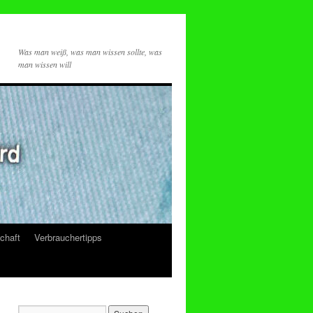
Was man weiß, was man wissen sollte, was
man wissen will
chaft
Verbrauchertipps