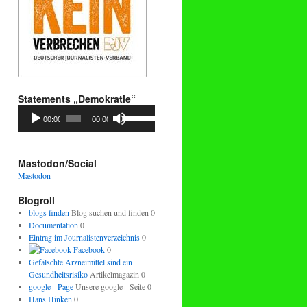
Statements „Demokratie“
Audio-
Pfeiltasten
00:00
00:00
Player
Hoch/Runter
benutzen,
um
die
Mastodon/Social
Lautstärke
Mastodon
zu
regeln.
Blogroll
blogs finden
Blog suchen und finden 0
Documentation
0
Eintrag im Journalistenverzeichnis
0
Facebook
0
Gefälschte Arzneimittel sind ein
Gesundheitsrisiko
Artikelmagazin 0
google+ Page
Unsere google+ Seite 0
Hans Hinken
0