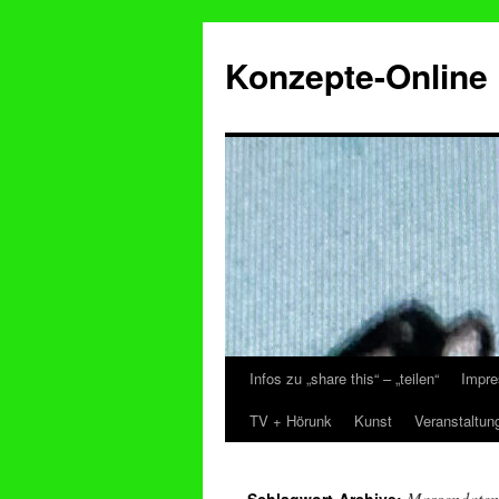
Konzepte-Online
Infos zu „share this“ – „teilen“
Impre
Zum
TV + Hörunk
Kunst
Veranstaltun
Inhalt
springen
Massendate