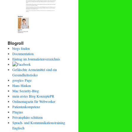
Blogroll
blogs finden
Documentation
Eintrag im Journalistenverzeichnis
Gefälschte Arzneimittel sind ein
Gesundheitsrisiko
google+ Page
Hans Hinken
Mac Security-Blog
mein erstes Blog KonzeptePR
Onlinemagazin für Webworker
Patientenkompetenz
Plugins
Privatsphäre schützen
Sprach- und Kommunikationstraining
Englisch