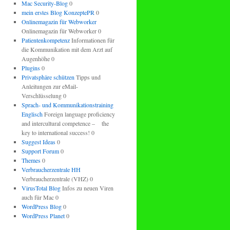
Mac Security-Blog
0
mein erstes Blog KonzeptePR
0
Onlinemagazin für Webworker
Onlinemagazin für Webworker 0
Patientenkompetenz
Informationen für
die Kommunikation mit dem Arzt auf
Augenhöhe 0
Plugins
0
Privatsphäre schützen
Tipps und
Anleitungen zur eMail-
Verschlüsselung 0
Sprach- und Kommunikationstraining
Englisch
Foreign language proficiency
and intercultural competence – the
key to international success! 0
Suggest Ideas
0
Support Forum
0
Themes
0
Verbraucherzentrale HH
Verbraucherzentrale (VHZ) 0
VirusTotal Blog
Infos zu neuen Viren
auch für Mac 0
WordPress Blog
0
WordPress Planet
0