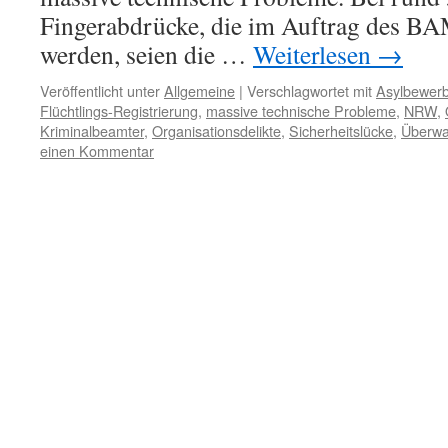
Fingerabdrücke, die im Auftrag des 
werden, seien die …
Weiterlesen
→
Veröffentlicht unter
Allgemeine
|
Verschlagwortet mit
Asylbewerb
Flüchtlings-Registrierung
,
massive technische Probleme
,
NRW
,
Kriminalbeamter
,
Organisationsdelikte
,
Sicherheitslücke
,
Überw
einen Kommentar