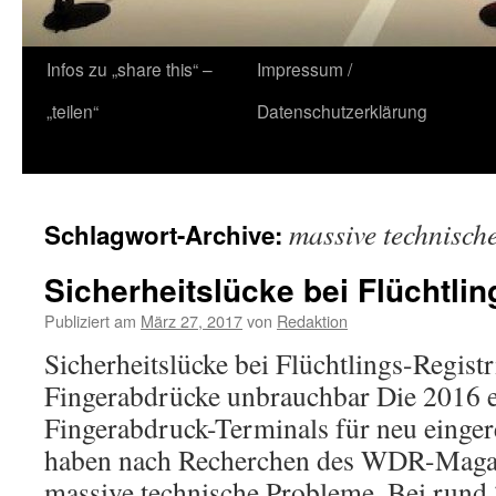
Zum
Infos zu „share this“ –
Impressum /
Inhalt
„teilen“
Datenschutzerklärung
springen
massive technisch
Schlagwort-Archive:
Sicherheitslücke bei Flüchtlin
Publiziert am
März 27, 2017
von
Redaktion
Sicherheitslücke bei Flüchtlings-Registr
Fingerabdrücke unbrauchbar Die 2016 
Fingerabdruck-Terminals für neu einger
haben nach Recherchen des WDR-Maga
massive technische Probleme. Bei rund 