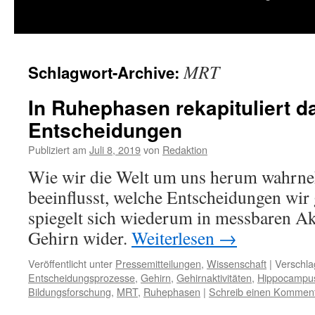
springen
MRT
Schlagwort-Archive:
In Ruhephasen rekapituliert d
Entscheidungen
Publiziert am
Juli 8, 2019
von
Redaktion
Wie wir die Welt um uns herum wahrn
beeinflusst, welche Entscheidungen wir 
spiegelt sich wiederum in messbaren Ak
Gehirn wider.
Weiterlesen
→
Veröffentlicht unter
Pressemitteilungen
,
Wissenschaft
|
Verschla
Entscheidungsprozesse
,
Gehirn
,
Gehirnaktivitäten
,
Hippocampu
Bildungsforschung
,
MRT
,
Ruhephasen
|
Schreib einen Kommen