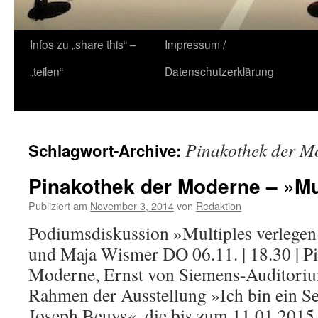
Zum
Infos zu „share this“ –
Impressum /
Inhalt
„teilen“
Datenschutzerklärung
springen
Pinakothek der M
Schlagwort-Archive:
Pinakothek der Moderne – »Mu
Publiziert am
November 3, 2014
von
Redaktion
Podiumsdiskussion »Multiples verlegen
und Maja Wismer DO 06.11. | 18.30 | P
Moderne, Ernst von Siemens-Auditorium 
Rahmen der Ausstellung »Ich bin ein Se
Joseph Beuys«, die bis zum 11.01.201