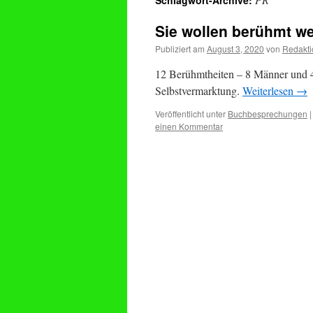
Schlagwort-Archive:
Sie wollen berühmt w
Publiziert am
August 3, 2020
von
Redakti
12 Berühmtheiten – 8 Männer und 4
Selbstvermarktung.
Weiterlesen
→
Veröffentlicht unter
Buchbesprechungen
|
einen Kommentar