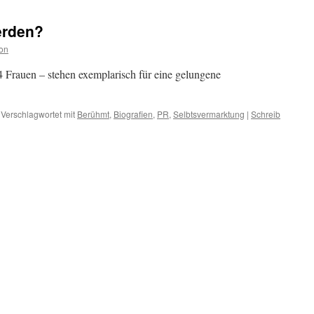
erden?
on
 Frauen – stehen exemplarisch für eine gelungene
Verschlagwortet mit
Berühmt
,
Biografien
,
PR
,
Selbtsvermarktung
|
Schreib