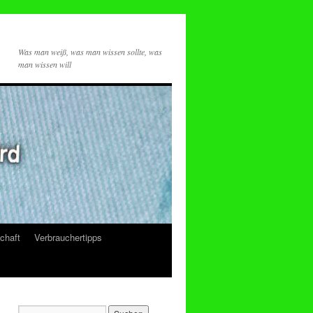
Was man weiß, was man wissen sollte, was
man wissen will
chaft
Verbrauchertipps