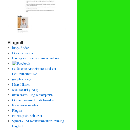
Blogroll
blogs finden
Documentation
Eintrag im Journalistenverzeichnis
Gefälschte Arzneimittel sind ein
Gesundheitsrisiko
google+ Page
Hans Hinken
Mac Security-Blog
mein erstes Blog KonzeptePR
Onlinemagazin für Webworker
Patientenkompetenz
Plugins
Privatsphäre schützen
Sprach- und Kommunikationstraining
Englisch