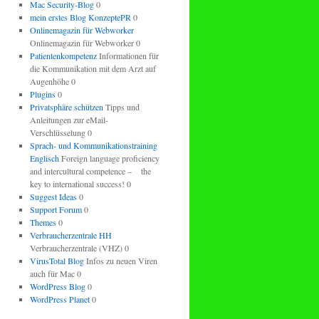
Mac Security-Blog
0
mein erstes Blog KonzeptePR
0
Onlinemagazin für Webworker
Onlinemagazin für Webworker 0
Patientenkompetenz
Informationen für
die Kommunikation mit dem Arzt auf
Augenhöhe 0
Plugins
0
Privatsphäre schützen
Tipps und
Anleitungen zur eMail-
Verschlüsselung 0
Sprach- und Kommunikationstraining
Englisch
Foreign language proficiency
and intercultural competence – the
key to international success! 0
Suggest Ideas
0
Support Forum
0
Themes
0
Verbraucherzentrale HH
Verbraucherzentrale (VHZ) 0
VirusTotal Blog
Infos zu neuen Viren
auch für Mac 0
WordPress Blog
0
WordPress Planet
0