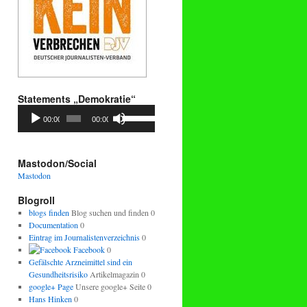
Statements „Demokratie“
Audio-
Pfeiltasten
00:00
00:00
Player
Hoch/Runter
benutzen,
um
die
Mastodon/Social
Lautstärke
Mastodon
zu
regeln.
Blogroll
blogs finden
Blog suchen und finden 0
Documentation
0
Eintrag im Journalistenverzeichnis
0
Facebook
0
Gefälschte Arzneimittel sind ein
Gesundheitsrisiko
Artikelmagazin 0
google+ Page
Unsere google+ Seite 0
Hans Hinken
0