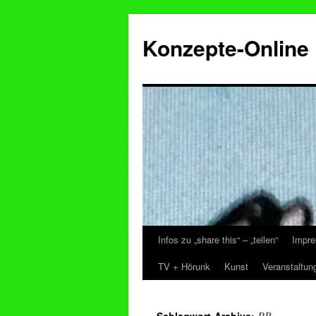
Konzepte-Online
Infos zu „share this“ – „teilen“
Impre
Zum
TV + Hörunk
Kunst
Veranstaltun
Inhalt
springen
PR