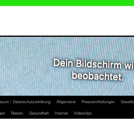
ssum / Datenschutzerklärung
Allgemeine
Pressemitteilungen
Gesells
gen
Reisen
Gesundheit
Internet
Videoclips