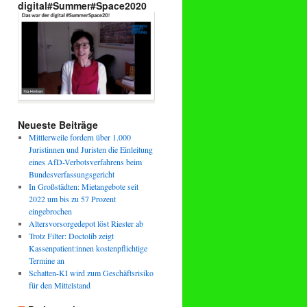
digital#Summer#Space2020
Neueste Beiträge
Mittlerweile fordern über 1.000
Juristinnen und Juristen die Einleitung
eines AfD-Verbotsverfahrens beim
Bundesverfassungsgericht
In Großstädten: Mietangebote seit
2022 um bis zu 57 Prozent
eingebrochen
Altersvorsorgedepot löst Riester ab
Trotz Filter: Doctolib zeigt
Kassenpatient:innen kostenpflichtige
Termine an
Schatten-KI wird zum Geschäftsrisiko
für den Mittelstand