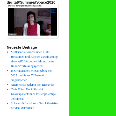
digital#Summer#Space2020
Neueste Beiträge
Mittlerweile fordern über 1.000
Juristinnen und Juristen die Einleitung
eines AfD-Verbotsverfahrens beim
Bundesverfassungsgericht
In Großstädten: Mietangebote seit
2022 um bis zu 57 Prozent
eingebrochen
Altersvorsorgedepot löst Riester ab
Trotz Filter: Doctolib zeigt
Kassenpatient:innen kostenpflichtige
Termine an
Schatten-KI wird zum Geschäftsrisiko
für den Mittelstand