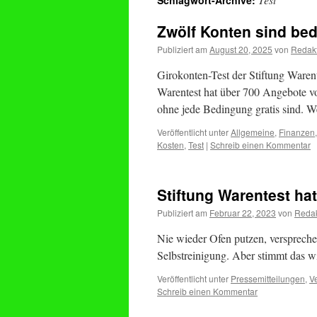
Schlagwort-Archive:
Zwölf Konten sind bed
Publiziert am
August 20, 2025
von
Redak
Girokonten-Test der Stiftung Warent
Warentest hat über 700 Angebote v
ohne jede Bedingung gratis sind. 
Veröffentlicht unter
Allgemeine
,
Finanzen
Kosten
,
Test
|
Schreib einen Kommentar
Stiftung Warentest ha
Publiziert am
Februar 22, 2023
von
Redak
Nie wieder Ofen putzen, versprechen
Selbstreinigung. Aber stimmt das w
Veröffentlicht unter
Pressemitteilungen
,
V
Schreib einen Kommentar