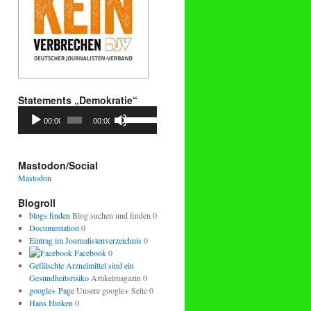
Statements „Demokratie“
Audio-
Pfeiltasten
00:00
00:00
Player
Hoch/Runter
benutzen,
um
die
Mastodon/Social
Lautstärke
Mastodon
zu
regeln.
Blogroll
blogs finden
Blog suchen und finden 0
Documentation
0
Eintrag im Journalistenverzeichnis
0
Facebook
0
Gefälschte Arzneimittel sind ein
Gesundheitsrisiko
Artikelmagazin 0
google+ Page
Unsere google+ Seite 0
Hans Hinken
0