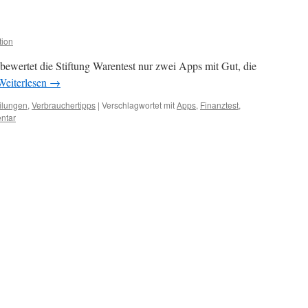
tion
ewertet die Stiftung Warentest nur zwei Apps mit Gut, die
Weiterlesen
→
ilungen
,
Verbrauchertipps
|
Verschlagwortet mit
Apps
,
Finanztest
,
ntar