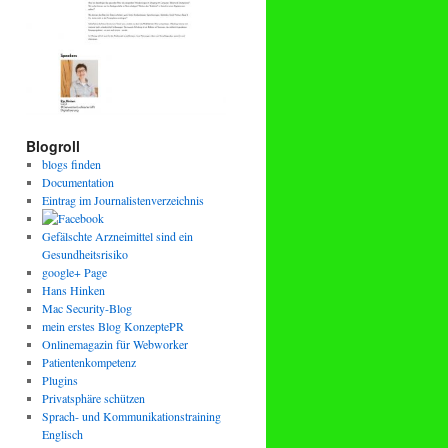
Blogroll
blogs finden
Documentation
Eintrag im Journalistenverzeichnis
Gefälschte Arzneimittel sind ein
Gesundheitsrisiko
google+ Page
Hans Hinken
Mac Security-Blog
mein erstes Blog KonzeptePR
Onlinemagazin für Webworker
Patientenkompetenz
Plugins
Privatsphäre schützen
Sprach- und Kommunikationstraining
Englisch