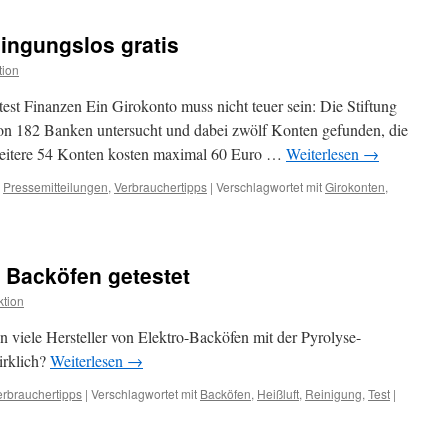
ingungslos gratis
tion
est Finanzen Ein Girokonto muss nicht teuer sein: Die Stiftung
on 182 Banken untersucht und dabei zwölf Konten gefunden, die
Weitere 54 Konten kosten maximal 60 Euro …
Weiterlesen
→
,
Pressemitteilungen
,
Verbrauchertipps
|
Verschlagwortet mit
Girokonten
,
t Backöfen getestet
tion
 viele Hersteller von Elektro-Backöfen mit der Pyrolyse-
irklich?
Weiterlesen
→
erbrauchertipps
|
Verschlagwortet mit
Backöfen
,
Heißluft
,
Reinigung
,
Test
|