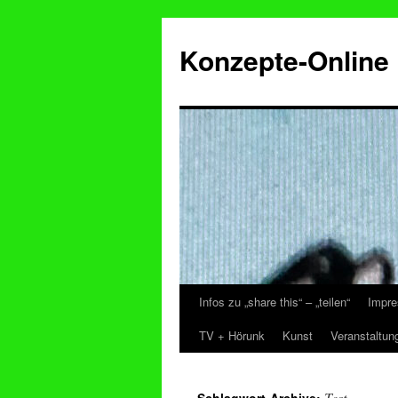
Konzepte-Online
Infos zu „share this“ – „teilen“
Impre
Zum
TV + Hörunk
Kunst
Veranstaltun
Inhalt
springen
Test