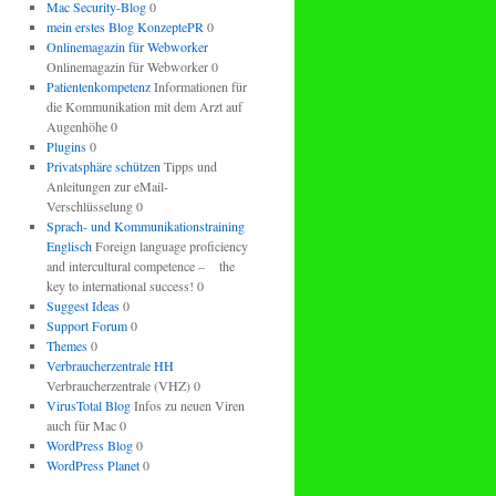
Mac Security-Blog
0
mein erstes Blog KonzeptePR
0
Onlinemagazin für Webworker
Onlinemagazin für Webworker 0
Patientenkompetenz
Informationen für
die Kommunikation mit dem Arzt auf
Augenhöhe 0
Plugins
0
Privatsphäre schützen
Tipps und
Anleitungen zur eMail-
Verschlüsselung 0
Sprach- und Kommunikationstraining
Englisch
Foreign language proficiency
and intercultural competence – the
key to international success! 0
Suggest Ideas
0
Support Forum
0
Themes
0
Verbraucherzentrale HH
Verbraucherzentrale (VHZ) 0
VirusTotal Blog
Infos zu neuen Viren
auch für Mac 0
WordPress Blog
0
WordPress Planet
0