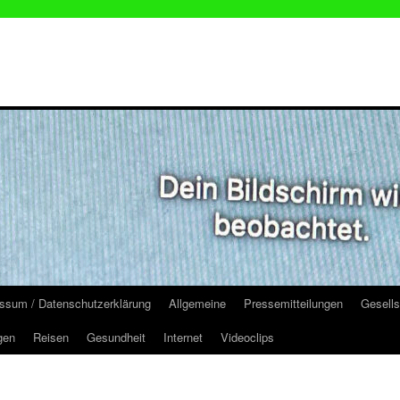
ssum / Datenschutzerklärung
Allgemeine
Pressemitteilungen
Gesells
gen
Reisen
Gesundheit
Internet
Videoclips