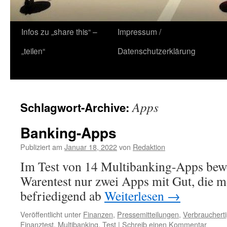
Zum
Infos zu „share this“ –
Impressum /
Inhalt
„teilen“
Datenschutzerklärung
springen
Apps
Schlagwort-Archive:
Banking-Apps
Publiziert am
Januar 18, 2022
von
Redaktion
Im Test von 14 Multibanking-Apps bewer
Warentest nur zwei Apps mit Gut, die m
befriedigend ab
Weiterlesen
→
Veröffentlicht unter
Finanzen
,
Pressemitteilungen
,
Verbrauchert
Finanztest
,
Multibanking
,
Test
|
Schreib einen Kommentar