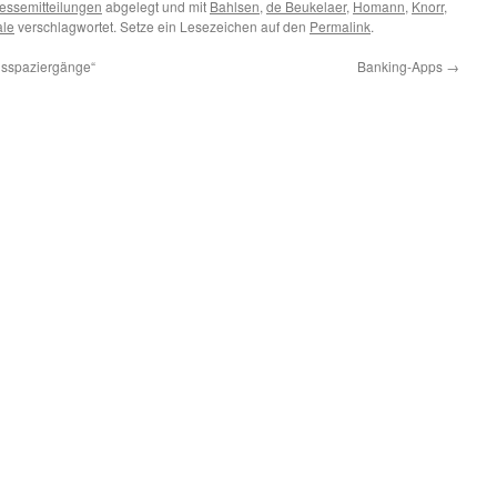
essemitteilungen
abgelegt und mit
Bahlsen
,
de Beukelaer
,
Homann
,
Knorr
,
ale
verschlagwortet. Setze ein Lesezeichen auf den
Permalink
.
gsspaziergänge“
Banking-Apps
→