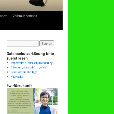
chaft
Verbrauchertipps
Datenschutzerklärung bitte
zuerst lesen
Impressum / Datenschutzerklärung
Infos zu „share this“ – „teilen“
Lesestoff für alle Tage
Videoclips
#wirfürzukunft