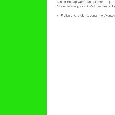
Dieser Beitrag wurde unter
Ernährung
,
Pr
Mogelpackung
,
Nestlé
,
Verbraucherzentr
←
Freiburg verbietet sogenannte „Monta