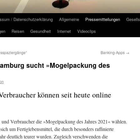
ssum / Datenschutzerklärung
Allgemeine
Pressemitteilungen
Gesells
gen
Reisen
Gesundheit
Internet
Videoclips
gsspaziergänge“
Banking-Apps
→
 Hamburg sucht »Mogelpackung des
on
erbraucher können seit heute online
n und Verbraucher die »Mogelpackung des Jahres 2021« wählen.
ich um Fertiglebensmittel, die durch besonders raffinierte
hr deutlich teurer wurden. Zugleich verschwenden die