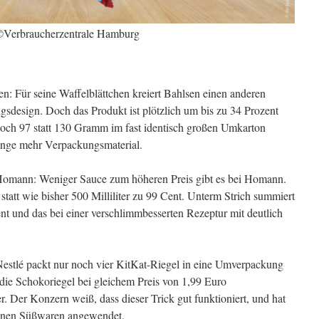
Verbraucherzentrale Hamburg
n: Für seine Waffelblättchen kreiert Bahlsen einen anderen
design. Doch das Produkt ist plötzlich um bis zu 34 Prozent
 noch 97 statt 130 Gramm im fast identisch großen Umkarton
enge mehr Verpackungsmaterial.
Homann: Weniger Sauce zum höheren Preis gibt es bei Homann.
 statt wie bisher 500 Milliliter zu 99 Cent. Unterm Strich summiert
nt und das bei einer verschlimmbesserten Rezeptur mit deutlich
Nestlé packt nur noch vier KitKat-Riegel in eine Umverpackung
 die Schokoriegel bei gleichem Preis von 1,99 Euro
. Der Konzern weiß, dass dieser Trick gut funktioniert, und hat
einen Süßwaren angewendet.