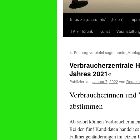
Infos zu „share this“ – „teilen“
Impre
Zum
TV + Hörunk
Kunst
Veranstaltun
Inhalt
springen
←
Freiburg verbietet sogenannte „Monta
Verbraucherzentrale
Jahres 2021«
Publiziert am
Januar 7, 2022
von
Redakti
Verbraucherinnen und V
abstimmen
Ab sofort können Verbraucherinne
Bei den fünf Kandidaten handelt es s
Füllmengenänderungen im letzten Ja