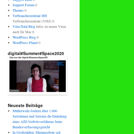
Support Forum
0
Themes
0
Verbraucherzentrale HH
Verbraucherzentrale (VHZ) 0
VirusTotal Blog
Infos zu neuen Viren
auch für Mac 0
WordPress Blog
0
WordPress Planet
0
digital#Summer#Space2020
Neueste Beiträge
Mittlerweile fordern über 1.000
Juristinnen und Juristen die Einleitung
eines AfD-Verbotsverfahrens beim
Bundesverfassungsgericht
In Großstädten: Mietangebote seit