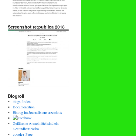
Screenshot re:publica 2018
Blogroll
blogs finden
Documentation
Eintrag im Journalistenverzeichnis
Gefälschte Arzneimittel sind ein
Gesundheitsrisiko
google+ Page