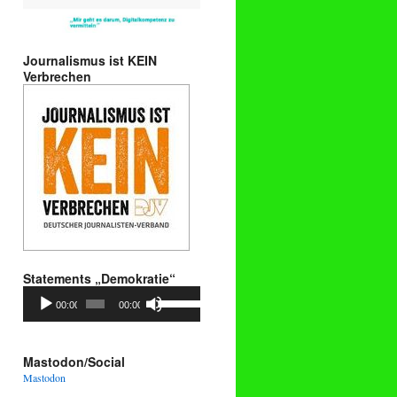
Journalismus ist KEIN
Verbrechen
Statements „Demokratie“
Audio-
Pfeiltasten
00:00
00:00
Player
Hoch/Runter
benutzen,
um
die
Mastodon/Social
Lautstärke
Mastodon
zu