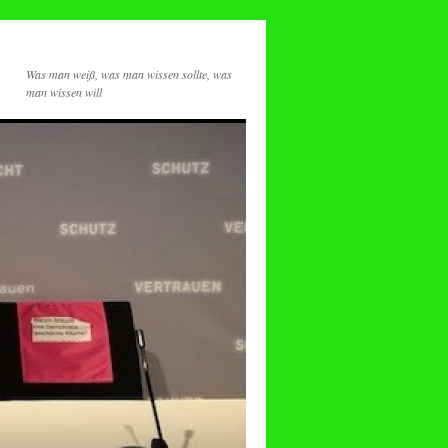
Was man weiß, was man wissen sollte, was
man wissen will