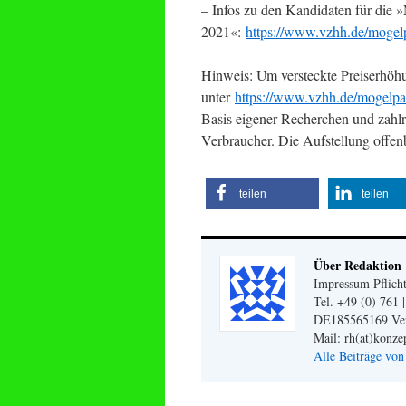
– Infos zu den Kandidaten für die
2021«:
https://www.vzhh.de/mogel
Hinweis: Um versteckte Preiserhöhu
unter
https://www.vzhh.de/mogelpa
Basis eigener Recherchen und zahl
Verbraucher. Die Aufstellung offen
teilen
teilen
Über Redaktion
Impressum Pflicht
Tel. +49 (0) 761 
DE185565169 Veran
Mail: rh(at)konze
Alle Beiträge vo