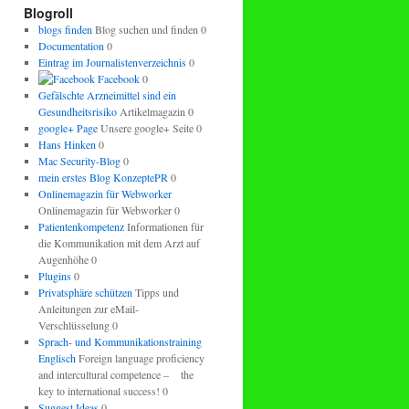
regeln.
Blogroll
blogs finden
Blog suchen und finden 0
Documentation
0
Eintrag im Journalistenverzeichnis
0
Facebook
0
Gefälschte Arzneimittel sind ein
Gesundheitsrisiko
Artikelmagazin 0
google+ Page
Unsere google+ Seite 0
Hans Hinken
0
Mac Security-Blog
0
mein erstes Blog KonzeptePR
0
Onlinemagazin für Webworker
Onlinemagazin für Webworker 0
Patientenkompetenz
Informationen für
die Kommunikation mit dem Arzt auf
Augenhöhe 0
Plugins
0
Privatsphäre schützen
Tipps und
Anleitungen zur eMail-
Verschlüsselung 0
Sprach- und Kommunikationstraining
Englisch
Foreign language proficiency
and intercultural competence – the
key to international success! 0
Suggest Ideas
0