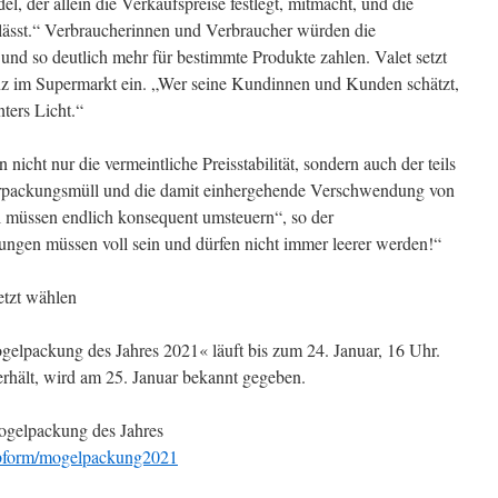
el, der allein die Verkaufspreise festlegt, mitmacht, und die
lässt.“ Verbraucherinnen und Verbraucher würden die
 und so deutlich mehr für bestimmte Produkte zahlen. Valet setzt
enz im Supermarkt ein. „Wer seine Kundinnen und Kunden schätzt,
ters Licht.“
 nicht nur die vermeintliche Preisstabilität, sondern auch der teils
erpackungsmüll und die damit einhergehende Verschwendung von
l müssen endlich konsequent umsteuern“, so der
ngen müssen voll sein und dürfen nicht immer leerer werden!“
etzt wählen
lpackung des Jahres 2021« läuft bis zum 24. Januar, 16 Uhr.
erhält, wird am 25. Januar bekannt gegeben.
ogelpackung des Jahres
ebform/mogelpackung2021