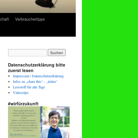
chaft
Verbrauchertipps
Datenschutzerklärung bitte
zuerst lesen
Impressum / Datenschutzerklärung
Infos zu „share this“ – „teilen“
Lesestoff für alle Tage
Videoclips
#wirfürzukunft