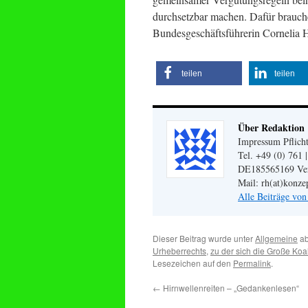
durchsetzbar machen. Dafür brauchen
Bundesgeschäftsführerin Cornelia 
teilen
teilen
Über Redaktion
Impressum Pflicht
Tel. +49 (0) 761 
DE185565169 Veran
Mail: rh(at)konze
Alle Beiträge vo
Dieser Beitrag wurde unter
Allgemeine
ab
Urheberrechts
,
zu der sich die Große Koal
Lesezeichen auf den
Permalink
.
←
Hirnwellenreiten – „Gedankenlesen“