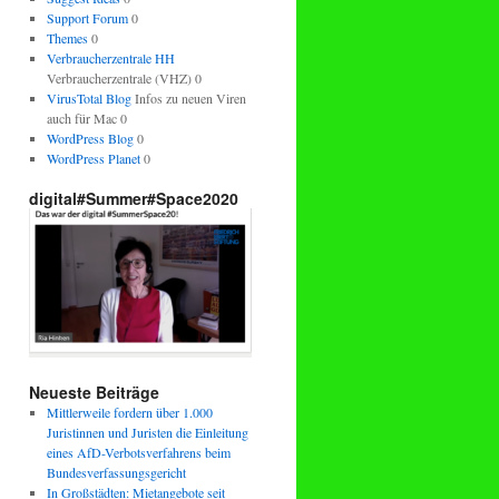
Support Forum
0
Themes
0
Verbraucherzentrale HH
Verbraucherzentrale (VHZ) 0
VirusTotal Blog
Infos zu neuen Viren
auch für Mac 0
WordPress Blog
0
WordPress Planet
0
digital#Summer#Space2020
Neueste Beiträge
Mittlerweile fordern über 1.000
Juristinnen und Juristen die Einleitung
eines AfD-Verbotsverfahrens beim
Bundesverfassungsgericht
In Großstädten: Mietangebote seit