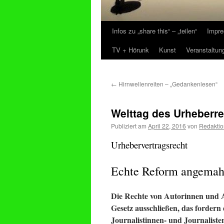
Infos zu „share this“ – „teilen“
Impre
Zum
TV + Hörunk
Kunst
Veranstaltun
Inhalt
springen
←
Hirnwellenreiten – „Gedankenlesen“
Welttag des Urheberre
Publiziert am
April 22, 2016
von
Redaktio
Urhebervertragsrecht
Echte Reform angemah
Die Rechte von Autorinnen und 
Gesetz ausschließen, das fordern
Journalistinnen- und Journaliste