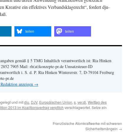
 Kreative ein effektives Verbandsklagerecht“, fordert dju-
Haß.
teilen
teilen
angaben gemäß § 5 TMG Inhaltlich verantwortlich ist: Ria Hinken
| 2852 7905 Mail: rh(at)konzepte-pr.de Umsatzsteuer-ID
twortlich i. S. d. P. Ria Hinken Wintererstr. 7, D-79104 Freiburg
pte-pr.de
n Redaktion anzeigen
→
gelegt und mit
dju
,
DJV
,
Europäischen Union
,
s
,
ver.di
,
Welttag des
ition 2013 im Koalitionsvertrag verpflich
verschlagwortet. Setze ein
Französische Atomkraftwerke mit schweren
Sicherheitsmängeln
→