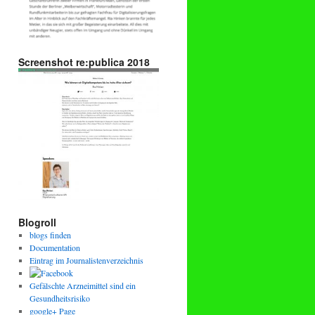
Screenshot re:publica 2018
Blogroll
blogs finden
Documentation
Eintrag im Journalistenverzeichnis
Gefälschte Arzneimittel sind ein
Gesundheitsrisiko
google+ Page