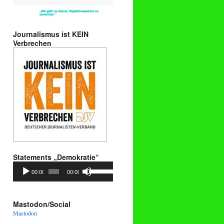
Journalismus ist KEIN
Verbrechen
Statements „Demokratie“
Audio-
Pfeiltasten
00:00
00:00
Player
Hoch/Runter
benutzen,
um
die
Mastodon/Social
Lautstärke
Mastodon
zu