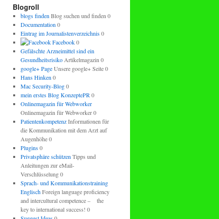
regeln.
Blogroll
blogs finden
Blog suchen und finden 0
Documentation
0
Eintrag im Journalistenverzeichnis
0
Facebook
0
Gefälschte Arzneimittel sind ein
Gesundheitsrisiko
Artikelmagazin 0
google+ Page
Unsere google+ Seite 0
Hans Hinken
0
Mac Security-Blog
0
mein erstes Blog KonzeptePR
0
Onlinemagazin für Webworker
Onlinemagazin für Webworker 0
Patientenkompetenz
Informationen für
die Kommunikation mit dem Arzt auf
Augenhöhe 0
Plugins
0
Privatsphäre schützen
Tipps und
Anleitungen zur eMail-
Verschlüsselung 0
Sprach- und Kommunikationstraining
Englisch
Foreign language proficiency
and intercultural competence – the
key to international success! 0
Suggest Ideas
0