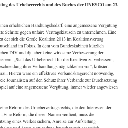
lttag des Urheberrechts und des Buches der UNESCO am 23.
 einen erheblichen Handlungsbedarf, eine angemessene Vergütung
ete Schritte gegen unfaire Vertragsklauseln zu unternehmen. Eine
zu der sich die Große Koalition 2013 im Koalitionsvertrag
n Deutschland im Fokus. In dem vom Bundeskabinett kürzlich
ehen DJV und dju aber keine wirksame Verbesserung der
bern. „Statt das Urheberrecht für die Kreativen zu verbessern,
schneidung ihrer Verhandlungsmöglichkeiten vor“, kritisiert
all. Hierzu wäre ein effektives Verbandsklagerecht notwendig,
freie Journalisten auf den Schutz ihrer Verbände zur Durchsetzung
ispiel auf eine angemessene Vergütung, immer wieder angewiesen
eine Reform des Urhebervertragsrechts, die den Interessen der
. „Eine Reform, die diesen Namen verdient, muss die
tzung eines Werkes sichern, Anreize zur Aufstellung
nhalten und deren Anwendung branchenweit gesetzlich