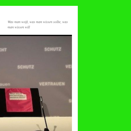
Was man weiß, was man wissen sollte, was
man wissen will