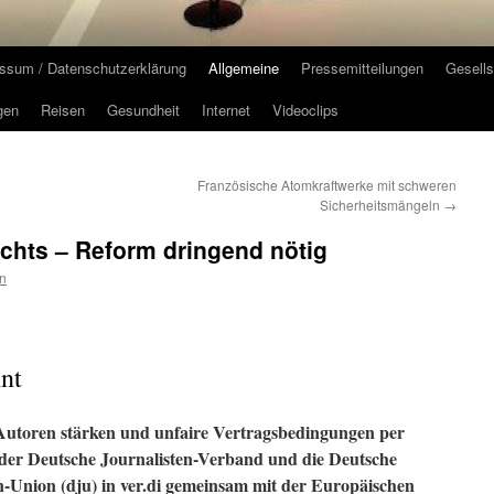
ssum / Datenschutzerklärung
Allgemeine
Pressemitteilungen
Gesells
gen
Reisen
Gesundheit
Internet
Videoclips
Französische Atomkraftwerke mit schweren
Sicherheitsmängeln
→
chts – Reform dringend nötig
n
nt
Autoren stärken und unfaire Vertragsbedingungen per
 der Deutsche Journalisten-Verband und die Deutsche
n-Union (dju) in ver.di gemeinsam mit der Europäischen