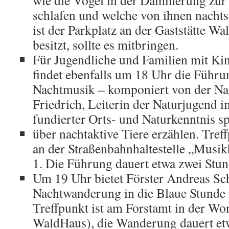
wie die Vögel in der Dämmerung zur
schlafen und welche von ihnen nachts 
ist der Parkplatz an der Gaststätte Wa
besitzt, sollte es mitbringen.
Für Jugendliche und Familien mit Kin
findet ebenfalls um 18 Uhr die Führu
Nachtmusik – komponiert von der Natu
Friedrich, Leiterin der Naturjugend
fundierter Orts- und Naturkenntnis 
über nachtaktive Tiere erzählen. Tref
an der Straßenbahnhaltestelle „Musik
1. Die Führung dauert etwa zwei Stun
Um 19 Uhr bietet Förster Andreas Sch
Nachtwanderung in die Blaue Stunde 
Treffpunkt ist am Forstamt in der Wo
WaldHaus), die Wanderung dauert etw