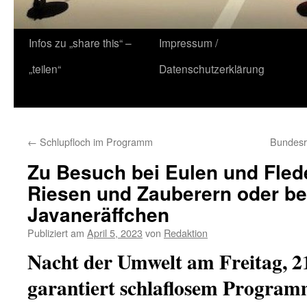
Zum
Infos zu „share this“ –
Impressum /
Inhalt
„teilen“
Datenschutzerklärung
springen
←
Schlupfloch im Programm
Bundesre
Zu Besuch bei Eulen und Fle
Riesen und Zauberern oder be
Javaneräffchen
Publiziert am
April 5, 2023
von
Redaktion
Nacht der Umwelt am Freitag, 21
garantiert schlaflosem Progra