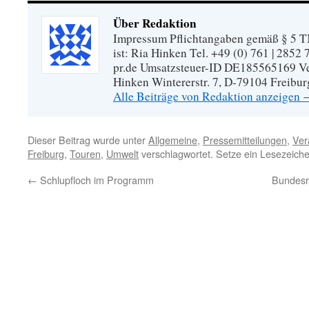
Über Redaktion
Impressum Pflichtangaben gemäß § 5 TM
ist: Ria Hinken Tel. +49 (0) 761 | 2852
pr.de Umsatzsteuer-ID DE185565169 Vera
Hinken Wintererstr. 7, D-79104 Freibur
Alle Beiträge von Redaktion anzeigen
Dieser Beitrag wurde unter
Allgemeine
,
Pressemitteilungen
,
Ver
Freiburg
,
Touren
,
Umwelt
verschlagwortet. Setze ein Lesezeich
←
Schlupfloch im Programm
Bundesre