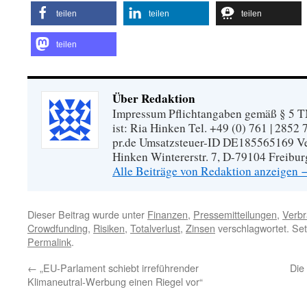
teilen
teilen
teilen
teilen
Über Redaktion
Impressum Pflichtangaben gemäß § 5 TM
ist: Ria Hinken Tel. +49 (0) 761 | 2852
pr.de Umsatzsteuer-ID DE185565169 Vera
Hinken Wintererstr. 7, D-79104 Freibur
Alle Beiträge von Redaktion anzeigen
Dieser Beitrag wurde unter
Finanzen
,
Pressemitteilungen
,
Verbr
Crowdfunding
,
Risiken
,
Totalverlust
,
Zinsen
verschlagwortet. Set
Permalink
.
←
„EU-Parlament schiebt irreführender
Die
Klimaneutral-Werbung einen Riegel vor“