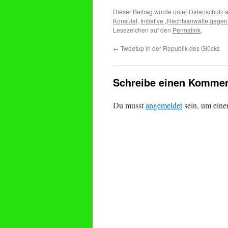
Dieser Beitrag wurde unter
Datenschutz
a
Konsulat
,
Initiative „Rechtsanwälte gege
Lesezeichen auf den
Permalink
.
←
Tweetup in der Republik des Glücks
Schreibe einen Kommen
Du musst
angemeldet
sein, um ein