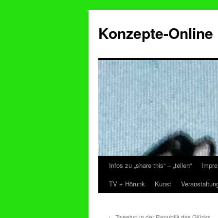
Konzepte-Online
Infos zu „share this“ – „teilen“
Impre
Zum
TV + Hörunk
Kunst
Veranstaltun
Inhalt
springen
←
Tweetup in der Republik des Glücks