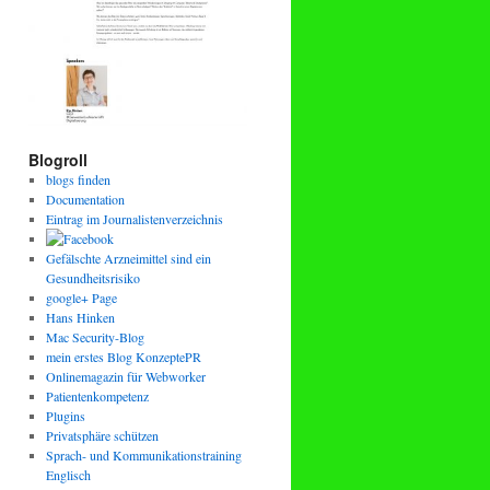
Blogroll
blogs finden
Documentation
Eintrag im Journalistenverzeichnis
Gefälschte Arzneimittel sind ein
Gesundheitsrisiko
google+ Page
Hans Hinken
Mac Security-Blog
mein erstes Blog KonzeptePR
Onlinemagazin für Webworker
Patientenkompetenz
Plugins
Privatsphäre schützen
Sprach- und Kommunikationstraining
Englisch