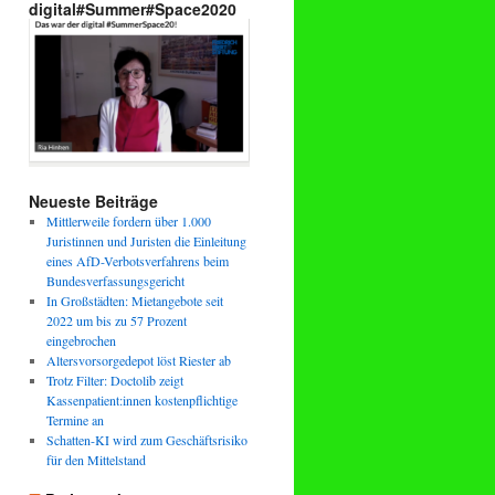
digital#Summer#Space2020
Neueste Beiträge
Mittlerweile fordern über 1.000
Juristinnen und Juristen die Einleitung
eines AfD-Verbotsverfahrens beim
Bundesverfassungsgericht
In Großstädten: Mietangebote seit
2022 um bis zu 57 Prozent
eingebrochen
Altersvorsorgedepot löst Riester ab
Trotz Filter: Doctolib zeigt
Kassenpatient:innen kostenpflichtige
Termine an
Schatten-KI wird zum Geschäftsrisiko
für den Mittelstand