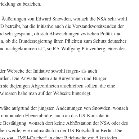
wicklung zu beziehen.
en Äußerungen von Edward Snowden, wonach die NSA sehr wohl
 betreibt, hat die Initiative auch die Vorstandsvorsitzenden der
d sehr gespannt, ob sich Abweichungen zwischen Politik und
ben, ob die Bundesregierung ihren Pflichten zum Schutz deutscher
nd nachgekommen ist“, so RA Wolfgang Prinzenberg, eines der
er Webseite der Initiative sowohl fragen- als auch
rden. Die Anwälte baten alle Bürgerinnen und Bürger
em sie diejenigen Abgeordneten anschreiben sollten, die eine
dressen habe man auf der Webseite hinterlegt.
anwälte aufgrund der jüngsten Andeutungen von Snowden, wonach
r kommunalen Ebene abhöre, auch an das US-Konsulat in
 Bestätigung, wonach dort keine Abhörstation der NSA oder des
ieben werde, wie mutmaßlich in der US-Botschaft in Berlin. Die
dass sog. „IMSI-Catcher“ in einer Reichweite von 5 km jedes