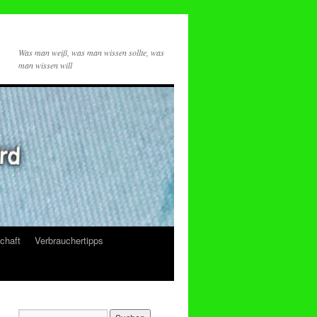
Was man weiß, was man wissen sollte, was
man wissen will
chaft
Verbrauchertipps