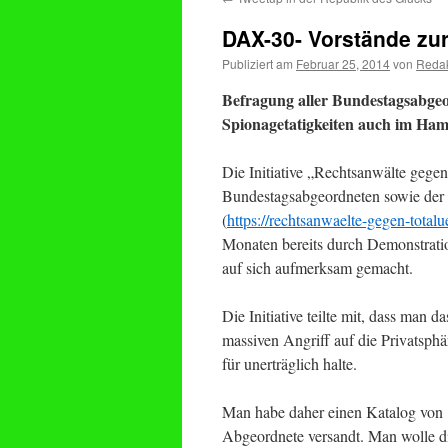
DAX-30- Vorstände zur
Publiziert am
Februar 25, 2014
von
Redak
Befragung aller Bundestagsabgeo
Spionagetatigkeiten auch im Ha
Die Initiative „Rechtsanwälte gege
Bundestagsabgeordneten sowie der 
(
https://rechtsanwaelte-gegen-total
Monaten bereits durch Demonstratio
auf sich aufmerksam gemacht.
Die Initiative teilte mit, dass man
massiven Angriff auf die Privatspha
für unerträglich halte.
Man habe daher einen Katalog von 
Abgeordnete versandt. Man wolle di