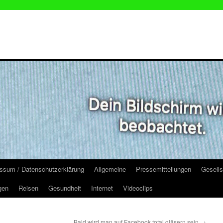
ssum / Datenschutzerklärung
Allgemeine
Pressemitteilungen
Gesells
gen
Reisen
Gesundheit
Internet
Videoclips
Bald wird man auf Facebook total gläsern sein
→