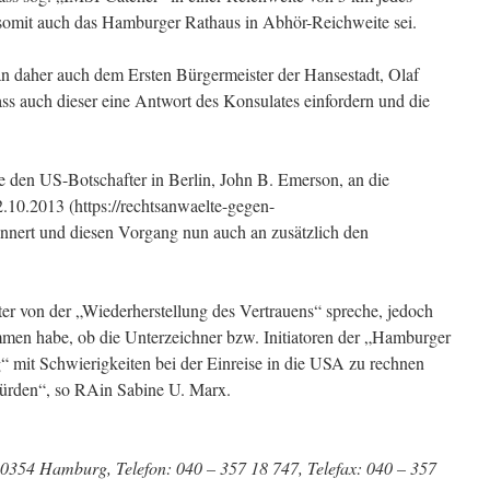
 somit auch das Hamburger Rathaus in Abhör-Reichweite sei.
 daher auch dem Ersten Bürgermeister der Hansestadt, Olaf
dass auch dieser eine Antwort des Konsulates einfordern und die
te den US-Botschafter in Berlin, John B. Emerson, an die
10.2013 (https://rechtsanwaelte-gegen-
innert und diesen Vorgang nun auch an zusätzlich den
er von der „Wiederherstellung des Vertrauens“ spreche, jedoch
mmen habe, ob die Unterzeichner bzw. Initiatoren der „Hamburger
“ mit Schwierigkeiten bei der Einreise in die USA zu rechnen
 würden“, so RAin Sabine U. Marx.
 20354 Hamburg, Telefon: 040 – 357 18 747, Telefax: 040 – 357