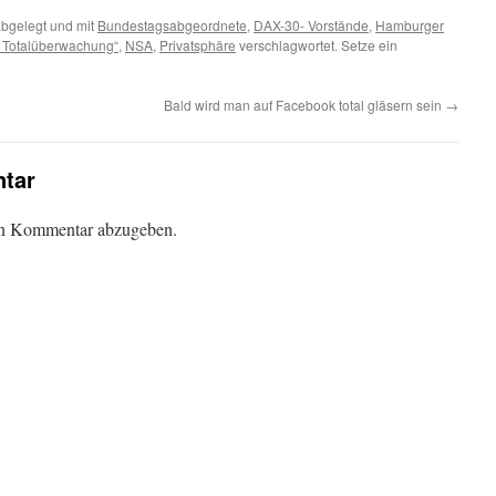
bgelegt und mit
Bundestagsabgeordnete
,
DAX-30- Vorstände
,
Hamburger
n Totalüberwachung“
,
NSA
,
Privatsphäre
verschlagwortet. Setze ein
Bald wird man auf Facebook total gläsern sein
→
tar
en Kommentar abzugeben.