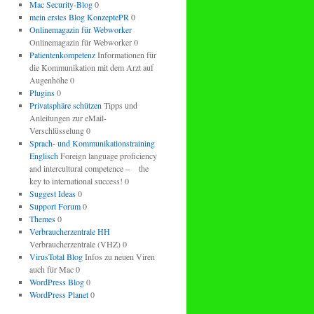
Mac Security-Blog
0
mein erstes Blog KonzeptePR
0
Onlinemagazin für Webworker
Onlinemagazin für Webworker 0
Patientenkompetenz
Informationen für
die Kommunikation mit dem Arzt auf
Augenhöhe 0
Plugins
0
Privatsphäre schützen
Tipps und
Anleitungen zur eMail-
Verschlüsselung 0
Sprach- und Kommunikationstraining
Englisch
Foreign language proficiency
and intercultural competence – the
key to international success! 0
Suggest Ideas
0
Support Forum
0
Themes
0
Verbraucherzentrale HH
Verbraucherzentrale (VHZ) 0
VirusTotal Blog
Infos zu neuen Viren
auch für Mac 0
WordPress Blog
0
WordPress Planet
0