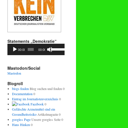
Statements „Demokratie“
Audio-
Pfeiltasten
00:00
00:00
Player
Hoch/Runter
benutzen,
um
die
Mastodon/Social
Lautstärke
Mastodon
zu
regeln.
Blogroll
blogs finden
Blog suchen und finden 0
Documentation
0
Eintrag im Journalistenverzeichnis
0
Facebook
0
Gefälschte Arzneimittel sind ein
Gesundheitsrisiko
Artikelmagazin 0
google+ Page
Unsere google+ Seite 0
Hans Hinken
0