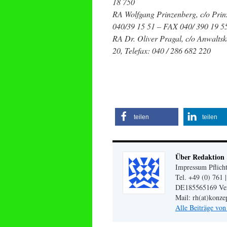
18 750
RA Wolfgang Prinzenberg, c/o Prin
040/39 15 51 – FAX 040/ 390 19 5
RA Dr. Oliver Pragal, c/o Anwalts
20, Telefax: 040 / 286 682 220
teilen
teilen
Über Redaktion
Impressum Pflicht
Tel. +49 (0) 761 
DE185565169 Veran
Mail: rh(at)konze
Alle Beiträge vo