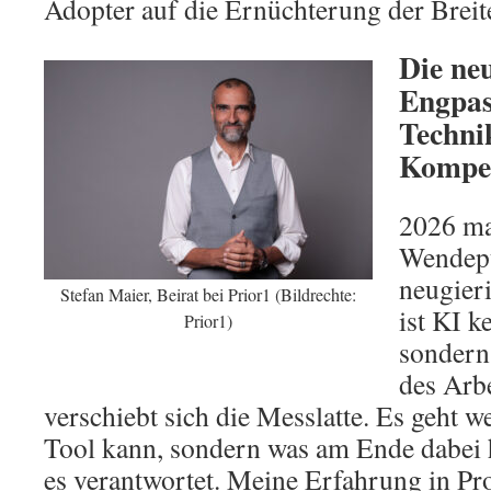
Adopter auf die Ernüchterung der Breite 
Die neu
Engpass
Techni
Kompe
2026 ma
Wendepu
neugier
Stefan Maier, Beirat bei Prior1 (Bildrechte:
ist KI k
Prior1)
sondern 
des Arbe
verschiebt sich die Messlatte. Es geht 
Tool kann, sondern was am Ende dabei
es verantwortet. Meine Erfahrung in Pr