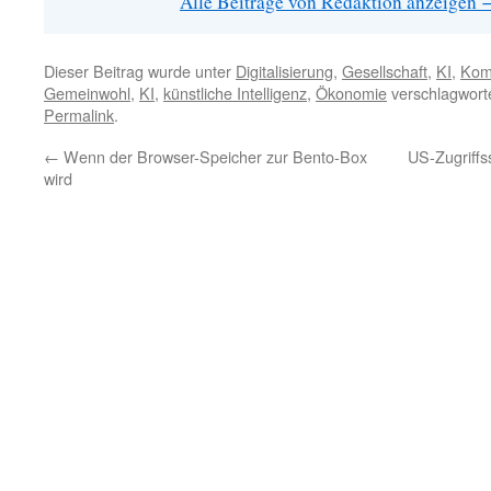
Alle Beiträge von Redaktion anzeigen
Dieser Beitrag wurde unter
Digitalisierung
,
Gesellschaft
,
KI
,
Kom
Gemeinwohl
,
KI
,
künstliche Intelligenz
,
Ökonomie
verschlagworte
Permalink
.
←
Wenn der Browser-Speicher zur Bento-Box
US-Zugriffs
wird