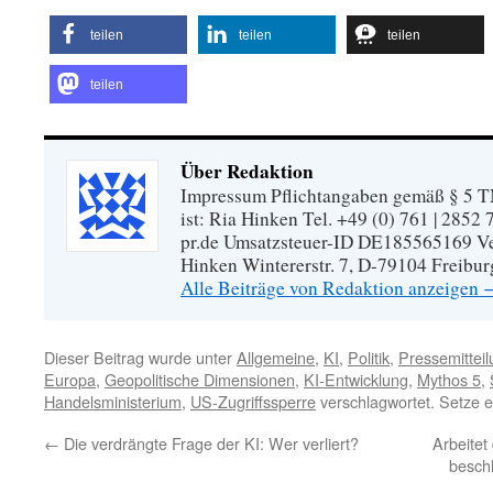
teilen
teilen
teilen
teilen
Über Redaktion
Impressum Pflichtangaben gemäß § 5 TM
ist: Ria Hinken Tel. +49 (0) 761 | 2852
pr.de Umsatzsteuer-ID DE185565169 Vera
Hinken Wintererstr. 7, D-79104 Freibur
Alle Beiträge von Redaktion anzeigen
Dieser Beitrag wurde unter
Allgemeine
,
KI
,
Politik
,
Pressemittei
Europa
,
Geopolitische Dimensionen
,
KI-Entwicklung
,
Mythos 5
,
Handelsministerium
,
US-Zugriffssperre
verschlagwortet. Setze 
←
Die verdrängte Frage der KI: Wer verliert?
Arbeitet
besch