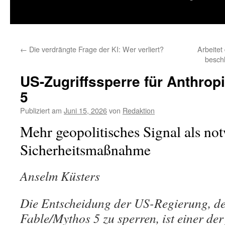
springen
←
Die verdrängte Frage der KI: Wer verliert?
Arbeitet
besch
US-Zugriffssperre für Anthrop
5
Publiziert am
Juni 15, 2026
von
Redaktion
Mehr geopolitisches Signal als no
Sicherheitsmaßnahme
Anselm Küsters
Die Entscheidung der US-Regierung, d
Fable/Mythos 5 zu sperren, ist einer der