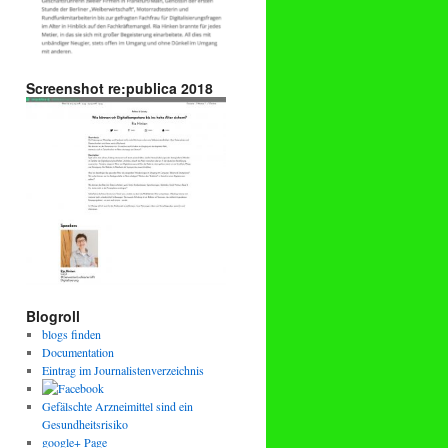
Screenshot re:publica 2018
Blogroll
blogs finden
Documentation
Eintrag im Journalistenverzeichnis
Gefälschte Arzneimittel sind ein
Gesundheitsrisiko
google+ Page