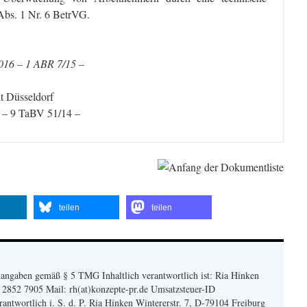
Abs. 1 Nr. 6 BetrVG.
016 – 1 ABR 7/15 –
ht Düsseldorf
 – 9 TaBV 51/14 –
teilen
teilen
angaben gemäß § 5 TMG Inhaltlich verantwortlich ist: Ria Hinken
| 2852 7905 Mail: rh(at)konzepte-pr.de Umsatzsteuer-ID
twortlich i. S. d. P. Ria Hinken Wintererstr. 7, D-79104 Freiburg