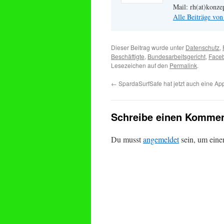
Mail: rh(at)konze
Alle Beiträge vo
Dieser Beitrag wurde unter
Datenschutz
,
Beschäftigte
,
Bundesarbeitsgericht
,
Face
Lesezeichen auf den
Permalink
.
←
SpardaSurfSafe hat jetzt auch eine Ap
Schreibe einen Kommen
Du musst
angemeldet
sein, um ein