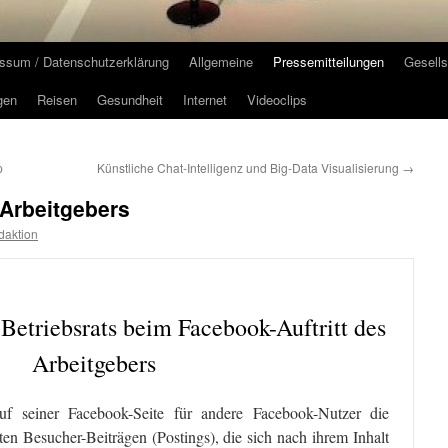
ssum / Datenschutzerklärung
Allgemeine
Pressemitteilungen
Gesells
gen
Reisen
Gesundheit
Internet
Videoclips
p
Künstliche Chat-Intelligenz und Big-Data Visualisierung
→
 Arbeitgebers
daktion
etriebsrats beim Facebook-Auftritt des
Arbeitgebers
uf seiner Facebook-Seite für andere Facebook-Nutzer die
en Besucher-Beiträgen (Postings), die sich nach ihrem Inhalt