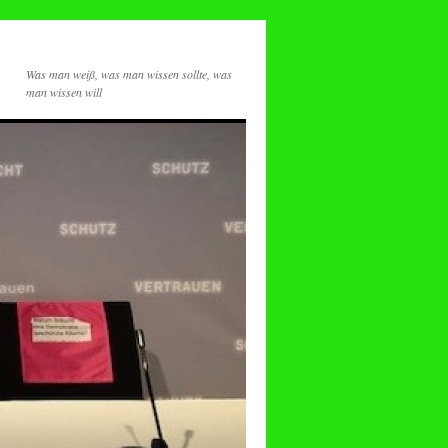
Was man weiß, was man wissen sollte, was
man wissen will