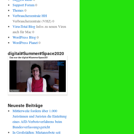
Support Forum
0
Themes
0
Verbraucherzentrale HH
Verbraucherzentrale (VHZ) 0
VirusTotal Blog
Infos zu neuen Viren
auch für Mac 0
WordPress Blog
0
WordPress Planet
0
digital#Summer#Space2020
Neueste Beiträge
Mittlerweile fordern über 1.000
Juristinnen und Juristen die Einleitung
eines AfD-Verbotsverfahrens beim
Bundesverfassungsgericht
In Großstädten: Mietangebote seit