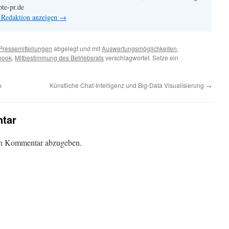
pte-pr.de
n Redaktion anzeigen
→
Pressemitteilungen
abgelegt und mit
Auswertungsmöglichkeiten
,
book
,
Mitbestimmung des Betriebsrats
verschlagwortet. Setze ein
p
Künstliche Chat-Intelligenz und Big-Data Visualisierung
→
tar
en Kommentar abzugeben.