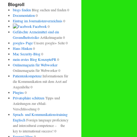
regeln.
Blogroll
blogs finden
Blog suchen und finden 0
Documentation
0
Eintrag im Journalistenverzeichnis
0
Facebook
0
Gefälschte Arzneimittel sind ein
Gesundheitsrisiko
Artikelmagazin 0
google+ Page
Unsere google+ Seite 0
Hans Hinken
0
Mac Security-Blog
0
mein erstes Blog KonzeptePR
0
Onlinemagazin für Webworker
Onlinemagazin für Webworker 0
Patientenkompetenz
Informationen für
die Kommunikation mit dem Arzt auf
Augenhöhe 0
Plugins
0
Privatsphäre schützen
Tipps und
Anleitungen zur eMail-
Verschlüsselung 0
Sprach- und Kommunikationstraining
Englisch
Foreign language proficiency
and intercultural competence – the
key to international success! 0
Suggest Ideas
0