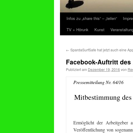
Infos zu „share this“ – „teilen“
Impre
Zum
TV + Hörunk
Kunst
Veranstaltun
Inhalt
springen
←
SpardaSurfSafe hat jetzt auch eine Ap
Facebook-Auftritt des
Publiziert am
Dezember 19, 2016
von
Re
Pressemitteilung Nr. 64/16
Mitbestimmung des B
Ermöglicht der Arbeitgeber a
Veröffentlichung von sogenannt