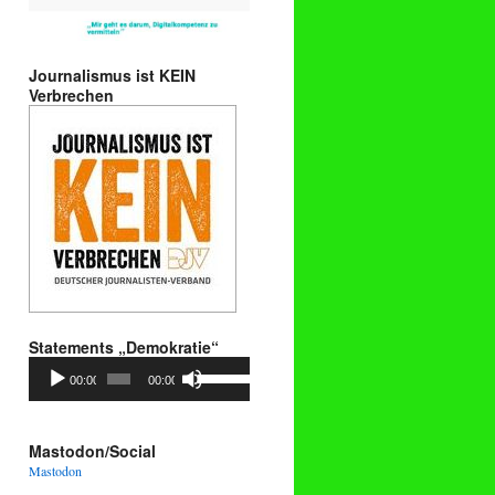
Journalismus ist KEIN
Verbrechen
Statements „Demokratie“
Audio-
Pfeiltasten
00:00
00:00
Player
Hoch/Runter
benutzen,
um
die
Mastodon/Social
Lautstärke
Mastodon
zu